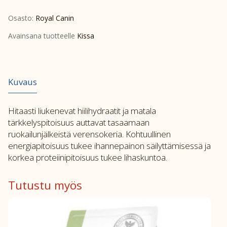
Weight
Osasto:
Royal Canin
Management
diabetic
Avainsana tuotteelle
Kissa
1,5kg
määrä
Kuvaus
Hitaasti liukenevat hiilihydraatit ja matala
tärkkelyspitoisuus auttavat tasaamaan
ruokailunjälkeistä verensokeria. Kohtuullinen
energiapitoisuus tukee ihannepainon säilyttämisessä ja
korkea proteiinipitoisuus tukee lihaskuntoa.
Tutustu myös