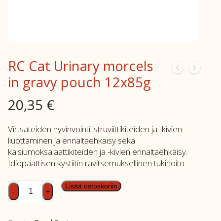
RC Cat Urinary morcels
in gravy pouch 12x85g
20,35
€
Virtsateiden hyvinvointi: struviittikiteiden ja -kivien
liuottaminen ja ennaltaehkäisy sekä
kalsiumoksalaattikiteiden ja -kivien ennaltaehkäisy.
Idiopaattisen kystiitin ravitsemuksellinen tukihoito.
RC
Lisää ostoskoriin
-
+
Cat
Urinary