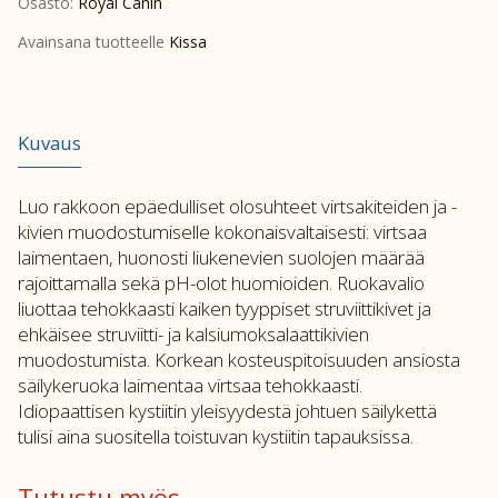
Osasto:
Royal Canin
morcels
in
Avainsana tuotteelle
Kissa
gravy
pouch
12x85g
Kuvaus
määrä
Luo rakkoon epäedulliset olosuhteet virtsakiteiden ja -
kivien muodostumiselle kokonaisvaltaisesti: virtsaa
laimentaen, huonosti liukenevien suolojen määrää
rajoittamalla sekä pH-olot huomioiden. Ruokavalio
liuottaa tehokkaasti kaiken tyyppiset struviittikivet ja
ehkäisee struviitti- ja kalsiumoksalaattikivien
muodostumista. Korkean kosteuspitoisuuden ansiosta
säilykeruoka laimentaa virtsaa tehokkaasti.
Idiopaattisen kystiitin yleisyydestä johtuen säilykettä
tulisi aina suositella toistuvan kystiitin tapauksissa.
Tutustu myös