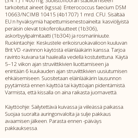
(3.4.1.) 1 400 mg. Suolistoflooran stabiloimiseen
tarkoitetut aineet (kg:ssa): Enterococcus faecium DSM
10663/NCIMB 10415 (4b1707) 1 mrd. CFU. Sisältää
EU:n hyväksymiä hapettumisenestoaineita: kasviöljyistä
peräisin olevat tokoferoliuutteet (1b306),
askorbyylipalmitaatti (1b304) ja rosmariiniuute.
Ruokintaohje: Keskustele erikoisruokavalioon kuuluvan
Brit VD -ravinnon käytöstä eläinlääkärin kanssa. Tarjoa
ravinto kuivana tai haalealla vedellä kostutettuna. Käytä
5–12 viikon ajan struviittikivien liuottamiseen ja
enintään 6 kuukauden ajan struviittikivien uusiutumisen
ehkäisemiseen. Suositetaan eläinlääkärin lausunnon
pyytämistä ennen käyttöä tai käyttöajan pidentämistä.
Varmista, että kissalla on aina raikasta juomavettä.
Käyttöohje: Säilytettävä kuivassa ja viileässä paikassa.
Suojaa suoralta auringonvalolta ja sulje pakkaus
avaamisen jälkeen. Parasta ennen -päiväys
pakkauksessa.