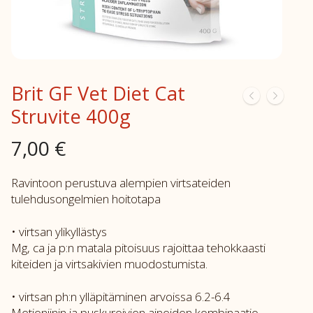
Brit GF Vet Diet Cat
Struvite 400g
7,00
€
Ravintoon perustuva alempien virtsateiden
tulehdusongelmien hoitotapa
• virtsan ylikyllästys
Mg, ca ja p:n matala pitoisuus rajoittaa tehokkaasti
kiteiden ja virtsakivien muodostumista.
• virtsan ph:n ylläpitäminen arvoissa 6.2-6.4
Metioniinin ja puskuroivien aineiden kombinaatio