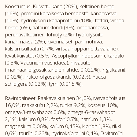
Koostumus: Kuivattu kana (20%), keltainen herne
(16%), proteiini keltaisesta herneestä, kananrasva
(10%), hydrolysoitu kanaproteiini (10%), tattari, vihreä
herne (6%), natriumkloridi (3%), omenamassa,
perunavalkuainen, lohiöljy (2%), hydrolysoitu
kananmaksa (2%), kivennäiset, panimohiiva,
kalsiumsulfaatti (0,7%, virtsaa happamoittava aine),
levät kuivatut (0,5 %, Ascophyllum nodosum), karpalo
(0,3%, Vaccinium vitis-idaea), hiivauute
(mannaanioligosakkaridien lähde, 0,022%), ?-glukaanit
(0,02%), frukto-oligosakkaridit (0,02%), Yucca
schidigera (0,02%), tyrni (0,015 %).
Ravintoaineet: Raakavalkuainen 34,0%, rasvapitoisuus
16,0%, raakakuitu 2,2%, tuhka 9,2%, kosteus 10%,
omega-3-rasvahapot 0,6%, omega-6-rasvahapot
2,1%, kalsium 0,8%, fosfori 0,7%, natrium 1,3%,
magnesium 0,06%, kalium 0,45%, kloridit 1,8%, rikki
0,6%, tauriini 0,23%, hydroksiproliini 0,4%, D-vitamiini