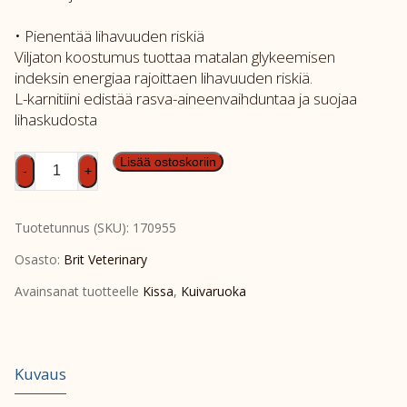
• Pienentää lihavuuden riskiä
Viljaton koostumus tuottaa matalan glykeemisen
indeksin energiaa rajoittaen lihavuuden riskiä.
L-karnitiini edistää rasva-aineenvaihduntaa ja suojaa
lihaskudosta
Brit
Lisää ostoskoriin
-
+
GF
Vet
Tuotetunnus (SKU):
170955
Diet
Cat
Osasto:
Brit Veterinary
Struvite
Avainsanat tuotteelle
Kissa
,
Kuivaruoka
400g
määrä
Kuvaus