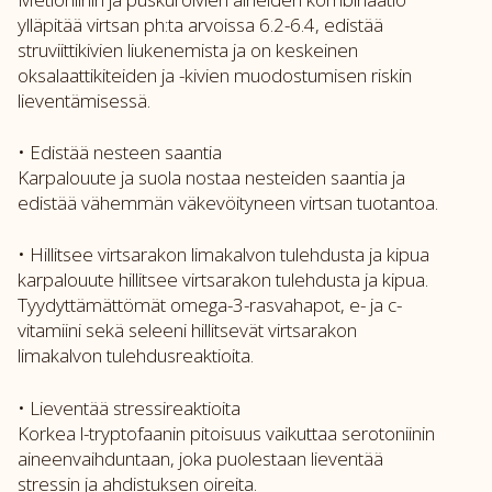
ylläpitää virtsan ph:ta arvoissa 6.2-6.4, edistää
struviittikivien liukenemista ja on keskeinen
oksalaattikiteiden ja -kivien muodostumisen riskin
lieventämisessä.
• Edistää nesteen saantia
Karpalouute ja suola nostaa nesteiden saantia ja
edistää vähemmän väkevöityneen virtsan tuotantoa.
• Hillitsee virtsarakon limakalvon tulehdusta ja kipua
karpalouute hillitsee virtsarakon tulehdusta ja kipua.
Tyydyttämättömät omega-3-rasvahapot, e- ja c-
vitamiini sekä seleeni hillitsevät virtsarakon
limakalvon tulehdusreaktioita.
• Lieventää stressireaktioita
Korkea l-tryptofaanin pitoisuus vaikuttaa serotoniinin
aineenvaihduntaan, joka puolestaan lieventää
stressin ja ahdistuksen oireita.