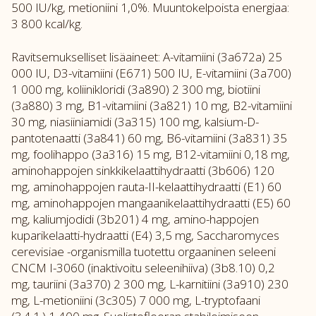
500 IU/kg, metioniini 1,0%. Muuntokelpoista energiaa:
3 800 kcal/kg.
Ravitsemukselliset lisäaineet: A-vitamiini (3a672a) 25
000 IU, D3-vitamiini (E671) 500 IU, E-vitamiini (3a700)
1 000 mg, koliinikloridi (3a890) 2 300 mg, biotiini
(3a880) 3 mg, B1-vitamiini (3a821) 10 mg, B2-vitamiini
30 mg, niasiiniamidi (3a315) 100 mg, kalsium-D-
pantotenaatti (3a841) 60 mg, B6-vitamiini (3a831) 35
mg, foolihappo (3a316) 15 mg, B12-vitamiini 0,18 mg,
aminohappojen sinkkikelaattihydraatti (3b606) 120
mg, aminohappojen rauta-II-kelaattihydraatti (E1) 60
mg, aminohappojen mangaanikelaattihydraatti (E5) 60
mg, kaliumjodidi (3b201) 4 mg, amino-happojen
kuparikelaatti-hydraatti (E4) 3,5 mg, Saccharomyces
cerevisiae -organismilla tuotettu orgaaninen seleeni
CNCM I-3060 (inaktivoitu seleenihiiva) (3b8.10) 0,2
mg, tauriini (3a370) 2 300 mg, L-karnitiini (3a910) 230
mg, L-metioniini (3c305) 7 000 mg, L-tryptofaani