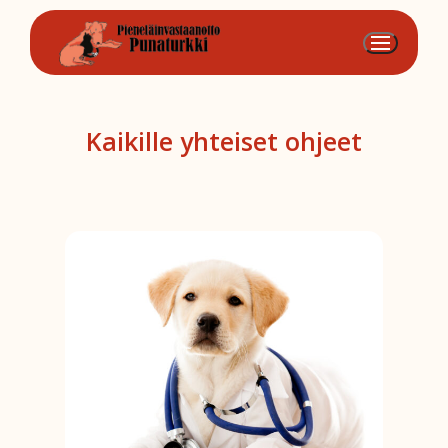
Hyppää
sisältöön
Kaikille yhteiset ohjeet