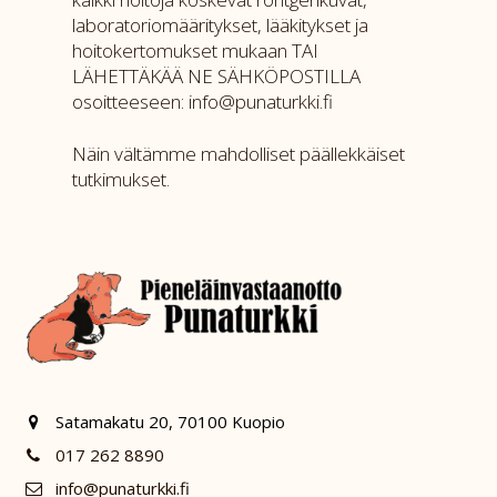
laboratoriomääritykset, lääkitykset ja
hoitokertomukset mukaan TAI
LÄHETTÄKÄÄ NE SÄHKÖPOSTILLA
osoitteeseen:
info@punaturkki.fi
Näin vältämme mahdolliset päällekkäiset
tutkimukset.
Satamakatu 20, 70100 Kuopio
017 262 8890
info@punaturkki.fi