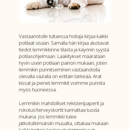
Vastaanotolle tultaessa hoitaja kirjaa kaikki
potilaat sisään. Samalla hän kirjaa alustavat
tiedot lemmikkinne tilasta ja käynnin syystä
potilasohjelmaan. Lääkitykset määrätään
hyvin usein potilaan painon mukaan, joten
lemmikin punnitseminen vastaanotolla
olevalla vaa’alla on erittäin tärkeää. Arat
kissat ja pienet lemmikit voimme punnita
myös huoneessa.
Lemmikin mahdolliset rekisteripaperit ja
rokotus/terveyskortit kannattaa tuoda
mukana. Jos lemmikki tulee
jatkotutkimuksiin muualta, ottakaa mukaan
kaikki hoitoja koskevat röntgenkuvat,