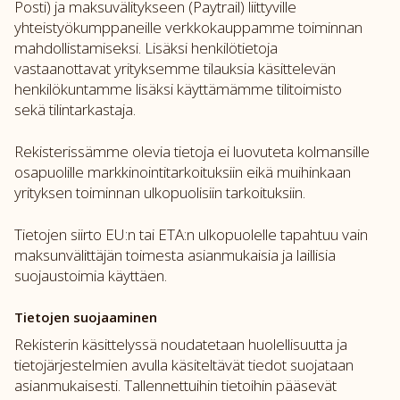
Posti) ja maksuvälitykseen (Paytrail) liittyville
yhteistyökumppaneille verkkokauppamme toiminnan
mahdollistamiseksi. Lisäksi henkilötietoja
vastaanottavat yrityksemme tilauksia käsittelevän
henkilökuntamme lisäksi käyttämämme tilitoimisto
sekä tilintarkastaja.
Rekisterissämme olevia tietoja ei luovuteta kolmansille
osapuolille markkinointitarkoituksiin eikä muihinkaan
yrityksen toiminnan ulkopuolisiin tarkoituksiin.
Tietojen siirto EU:n tai ETA:n ulkopuolelle tapahtuu vain
maksunvälittäjän toimesta asianmukaisia ja laillisia
suojaustoimia käyttäen.
Tietojen suojaaminen
Rekisterin käsittelyssä noudatetaan huolellisuutta ja
tietojärjestelmien avulla käsiteltävät tiedot suojataan
asianmukaisesti. Tallennettuihin tietoihin pääsevät