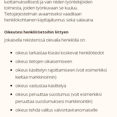
luottamuksellisesti ja vain niiden työntekijöiden
toimesta, joiden työnkuvaan se kuuluu.
Tietojärjestelmän avaamiseksi vaaditaan
henkilökohtainen käyttäjätunnus sekä salasana.
Oikeutesi henkilötietoihin liittyen
Jokaisella rekisterissä olevalla henkilöllä on:
oikeus tarkastaa itseäsi koskevat henkilötiedot
oikeus tietojen oikaisemiseen
oikeus käsittelyn rajoittamiseen (voit esimerkiksi
kieltää markkinoinnin)
oikeus vastustaa käsittelyä
oikeus peruuttaa suostumus (voit esimerkiksi
peruuttaa suostumuksesi markkinointiin)
oikeus tehdä valitus valvontaviranomaiselle