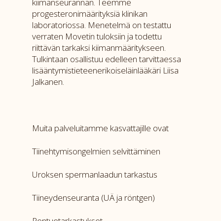
kiimanseurannan. Teemme
progesteronimäärityksiä klinikan
laboratoriossa. Menetelmä on testattu
verraten Movetin tuloksiin ja todettu
riittävän tarkaksi kiimanmääritykseen.
Tulkintaan osallistuu edelleen tarvittaessa
lisääntymistieteenerikoiseläinlääkäri Liisa
Jalkanen.
Muita palveluitamme kasvattajille ovat
Tiinehtymisongelmien selvittäminen
Uroksen spermanlaadun tarkastus
Tiineydenseuranta (UÄ ja röntgen)
Pentuetarkastukset