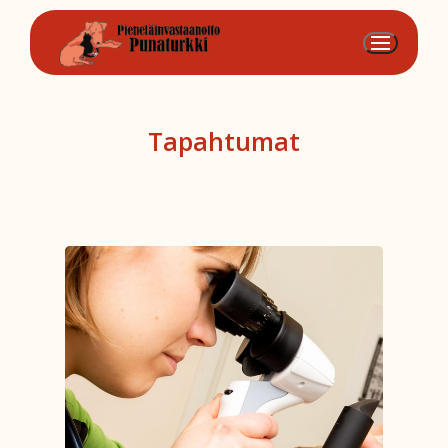
Hyppää
sisältöön
Tapahtumat