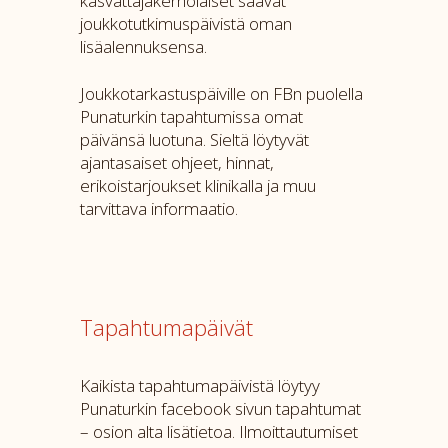
kasvattajakerholaiset saavat
joukkotutkimuspäivistä oman
lisäalennuksensa.
Joukkotarkastuspäiville on FBn puolella
Punaturkin tapahtumissa omat
päivänsä luotuna. Sieltä löytyvät
ajantasaiset ohjeet, hinnat,
erikoistarjoukset klinikalla ja muu
tarvittava informaatio.
Tapahtumapäivät
Kaikista tapahtumapäivistä löytyy
Punaturkin facebook sivun tapahtumat
– osion alta lisätietoa. Ilmoittautumiset