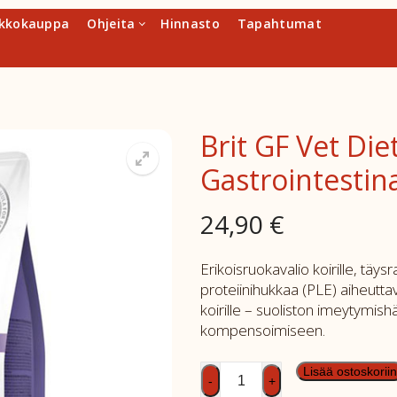
kkokauppa
Ohjeita
Hinnasto
Tapahtumat
Brit GF Vet Die
Gastrointestin
24,90
€
Erikoisruokavalio koirille, täy
proteiinihukkaa (PLE) aiheutta
koirille – suoliston imeytymis
kompensoimiseen.
Brit
Lisää ostoskoriin
-
+
GF