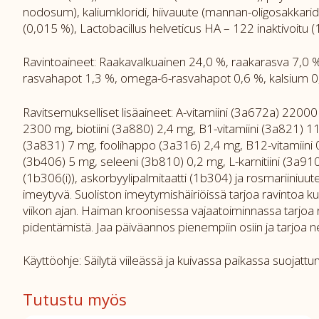
nodosum), kaliumkloridi, hiivauute (mannan-oligosakkaridie
(0,015 %), Lactobacillus helveticus HA – 122 inaktivoitu (
Ravintoaineet: Raakavalkuainen 24,0 %, raakarasva 7,0 
rasvahapot 1,3 %, omega-6-rasvahapot 0,6 %, kalsium 0,9
Ravitsemukselliset lisäaineet: A-vitamiini (3a672a) 22000
2300 mg, biotiini (3a880) 2,4 mg, B1-vitamiini (3a821) 1
(3a831) 7 mg, foolihappo (3a316) 2,4 mg, B12-vitamiini
(3b406) 5 mg, seleeni (3b810) 0,2 mg, L-karnitiini (3a910
(1b306(i)), askorbyylipalmitaatti (1b304) ja rosmariiniuut
imeytyvä. Suoliston imeytymishäiriöissä tarjoa ravintoa ku
viikon ajan. Haiman kroonisessa vajaatoiminnassa tarjoa r
pidentämistä. Jaa päiväannos pienempiin osiin ja tarjoa ne 
Käyttöohje: Säilytä viileässä ja kuivassa paikassa suojat
Tutustu myös