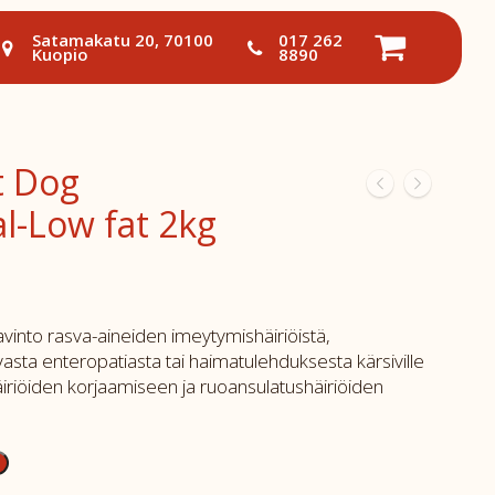
Satamakatu 20, 70100
017 262
Kuopio
8890
t Dog
al-Low fat 2kg
sravinto rasva-aineiden imeytymishäiriöistä,
vasta enteropatiasta tai haimatulehduksesta kärsiville
häiriöiden korjaamiseen ja ruoansulatushäiriöiden