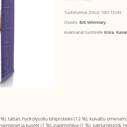
Vet
Tuotetunnus (SKU):
100172243
Diet
Dog
Osasto:
Brit Veterinary
Gastrointestinal-
Avainsanat tuotteelle
Koira
,
Kuiva
Low
fat
2kg
määrä
%), tattari, hydrolysoitu lohiproteiini (12 %), kuivattu omenam
 siemenet ja kuoret (1 %), panimohiiva (1 %), natriumkloridi, 