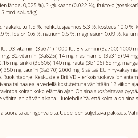
n lähde, 0,025 %), ? -glukaanit (0,022 %), frukto-oligosakkarid
15 mrd. solua/kg).
%, raakakuitu 1,5 %, hehkutusjäännös 5,3 %, kosteus 10,0 %,
 %, fosfori 0,6 %, natrium 0,5 %, magnesium 0,09 %, kalium 
 IU, D3-vitamiini (3a671) 1000 IU, E-vitamiini (3a700) 1000 mg,
1 mg, B2-vitamiini (3a825i) 14 mg, niasiiniamidi (3a315) 94 m
 0,16 mg, sinkki (3b606) 140 mg, rauta (3b106) 65 mg, mangaa
) 350 mg, tauriini (3a370) 2000 mg. Sisältää EU:n hyväksymiä an
e. Ruokintaohje: Keskustele Brit VD – erikoisruokavalion antam
ivana tai haalealla vedellä kostutettuna vähintään 12 viikon aj
avintoa koiran koko elämän ajan. On aina suositeltavaa pyytää
vähitellen päivän aikana. Huolehdi siitä, että koiralla on aina 
tuna suoralta auringonvalolta. Uudelleen suljettava pakkaus. V