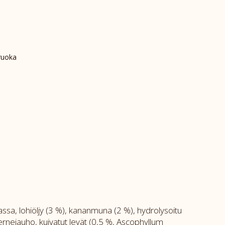
ruoka
assa, lohiöljy (3 %), kananmuna (2 %), hydrolysoitu
hernejauho, kuivatut levät (0,5 %, Ascophyllum