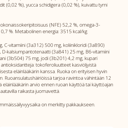
it (0,02 %), yucca schidigera (0,02 %), kuivattu tyrni
 kokonaissokeripitoisuus (NFE) 52,2 %, omega-3-
0,7 %. Metabolinen energia: 3515 kcal/kg.
 C-vitamiini (3a312) 500 mg, koliinikloridi (3a890)
g, D-kalsiumpantotenaatti (3a841) 25 mg, B6-vitamiini
ni (3b504) 75 mg, jodi (3b201) 4,2 mg, kupari
tioksidantteja: tokoferoliuutteet kasviöljyistä
isesta eläinlääkärin kanssa. Ruoka on erityisen hyvin
an. Ruoansulatushäiriöissä tarjoa ravintoa vähintään 12
 eläinlääkärin arvio ennen ruoan käyttöä tai käyttöajan
saatavilla raikasta juomavettä.
ähimmäissäilyvyysaika on merkitty pakkaukseen.