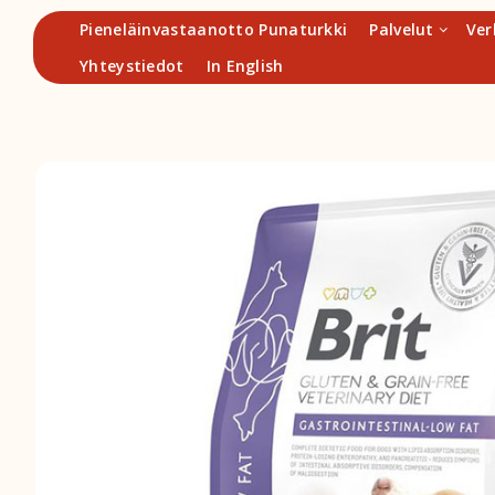
Hyppää
Pieneläinvastaanotto Punaturkki
Palvelut
Ver
sisältöön
Yhteystiedot
In English