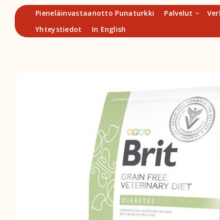
Hyppää
Pieneläinvastaanotto Punaturkki
Palvelut
Ver
sisältöön
Yhteystiedot
In English