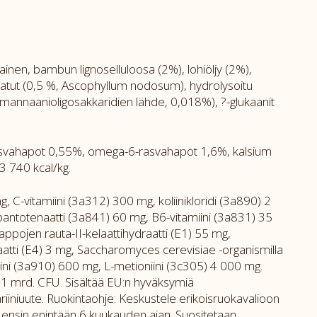
inen, bambun lignoselluloosa (2%), lohiöljy (2%),
ivatut (0,5 %, Ascophyllum nodosum), hydrolysoitu
e (mannaanioligosakkaridien lähde, 0,018%), ?-glukaanit
rasvahapot 0,55%, omega-6-rasvahapot 1,6%, kalsium
3 740 kcal/kg.
, C-vitamiini (3a312) 300 mg, koliinikloridi (3a890) 2
-pantotenaatti (3a841) 60 mg, B6-vitamiini (3a831) 35
pojen rauta-II-kelaattihydraatti (E1) 55 mg,
atti (E4) 3 mg, Saccharomyces cerevisiae -organismilla
tiini (3a910) 600 mg, L-metioniini (3c305) 4 000 mg.
1 mrd. CFU. Sisältää EU:n hyväksymiä
riiniuute. Ruokintaohje: Keskustele erikoisruokavalioon
tä ensin enintään 6 kuukauden ajan. Suositetaan