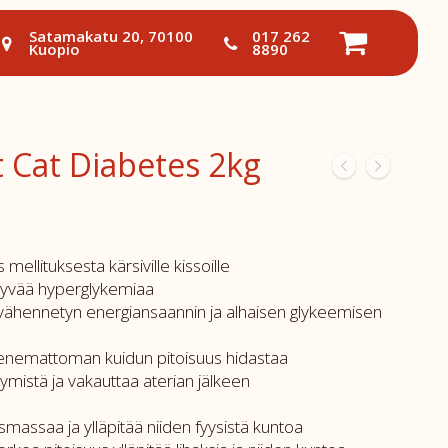
Satamakatu 20, 70100
017 262
Kuopio
8890
t Cat Diabetes 2kg
mellituksesta kärsiville kissoille
intyvää hyperglykemiaa
vähennetyn energiansaannin ja alhaisen glykeemisen
ukenemattoman kuidun pitoisuus hidastaa
ymistä ja vakauttaa aterian jälkeen
asmassaa ja ylläpitää niiden fyysistä kuntoa