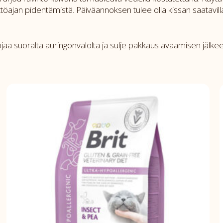
öajan pidentämistä. Päiväannoksen tulee olla kissan saatavilla
Suojaa suoralta auringonvalolta ja sulje pakkaus avaamisen jäl