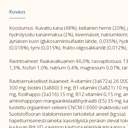
Kuvaus
Koostumus: Kuivattu kana (48%), keltainen herne (20%), p
hydrolysoitu kananmaksa (2%), kivennäiset, natriumklorid
äyriäisen kuori (glukosamiinisulfaatin lähde, 0,035%), hyd
(0,018%), tyrni (0,015%), frukto-oligosakkaridit (0,012%)
Ravintoaineet: Raakavalkuainen 46,0%, rasvapitoisuus 
1,3%, fosfori 1,0%, natrium 0,4%, magnesium 0,07%, tär
Ravitsemukselliset lisäaineet: A-vitamiini (3a672a) 26 000
300 mg, biotiini (3a880) 3 mg, B1-vitamiini (3a821) 10 m
mg, foolihappo (3a316) 15 mg, B12-vitamiini 0,15 mg, am
aminohappojen mangaanikelaattihydraatti (E5) 35 mg, kal
tuotettu orgaaninen seleeni CNCM I-3060 (inaktivoitu sele
Suolistoflooran stabiloimiseen tarkoitetut aineet (kg:
hapettumisenestoaineita: kasviöljyistä peräisin olevat to
kuuluvan Brit VD -ravinnon käytöstä eläinlääkärin kanssa.