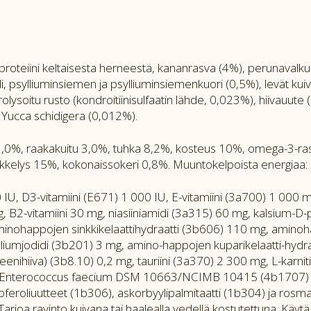
roteiini keltaisesta herneestä, kananrasva (4%), perunavalkua
i, psylliuminsiemen ja psylliuminsiemenkuori (0,5%), levät ku
rolysoitu rusto (kondroitiinisulfaatin lähde, 0,023%), hiivauut
, Yucca schidigera (0,012%).
13,0%, raakakuitu 3,0%, tuhka 8,2%, kosteus 10%, omega-3-
kkelys 15%, kokonaissokeri 0,8%. Muuntokelpoista energiaa: 
 IU, D3-vitamiini (E671) 1 000 IU, E-vitamiini (3a700) 1 000 mg
g, B2-vitamiini 30 mg, niasiiniamidi (3a315) 60 mg, kalsium-D
inohappojen sinkkikelaattihydraatti (3b606) 110 mg, aminohap
iumjodidi (3b201) 3 mg, amino-happojen kuparikelaatti-hydra
enihiiva) (3b8.10) 0,2 mg, tauriini (3a370) 2 300 mg, L-karni
ssa): Enterococcus faecium DSM 10663/NCIMB 10415 (4b1707) 
koferoliuutteet (1b306), askorbyylipalmitaatti (1b304) ja rosma
 Tarjoa ravinto kuivana tai haalealla vedellä kostutettuna. Käy