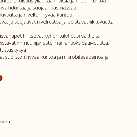
rkea pitoisuus ylläpitää lihaksia ja niiden kuntoa.
eenvaihduntaa ja suojaa lihasmassaa
ikkuvuutta ja nivelten hyvää kuntoa
evat ja suojaavat nivelrustoa ja edistävät liikkuvuutta.
ahapot hillitsevät kehon tulehdusreaktioita.
edistävät immuunijärjestelmän antioksidatiivisuutta.
stustuskykyä
vät suoliston hyvää kuntoa ja mikrobitasapainoa ja
ruoka