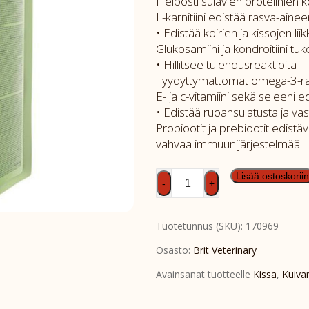
Helposti sulavien proteiinien ko
L-karnitiini edistää rasva-ain
• Edistää koirien ja kissojen li
Glukosamiini ja kondroitiini tuk
• Hillitsee tulehdusreaktioita
Tyydyttymättömät omega-3-rasv
E- ja c-vitamiini sekä seleeni 
• Edistää ruoansulatusta ja va
Probiootit ja prebiootit edistä
vahvaa immuunijärjestelmää.
Brit
Lisää ostoskoriin
-
+
GF
Vet
Tuotetunnus (SKU):
170969
Diet
Cat
Osasto:
Brit Veterinary
Diabetes
Avainsanat tuotteelle
Kissa
,
Kuiva
2kg
määrä