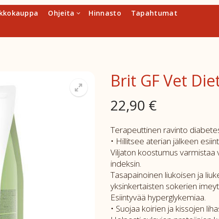
kkokauppa
Ohjeita
Hinnasto
Tapahtumat
Brit GF Vet Die
22,90
€
Terapeuttinen ravinto diabetes 
• Hillitsee aterian jälkeen esi
Viljaton koostumus varmistaa 
indeksin.
Tasapainoinen liukoisen ja li
yksinkertaisten sokerien imeyt
Esiintyvää hyperglykemiaa.
• Suojaa koirien ja kissojen lih