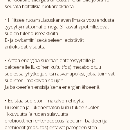
seurata haitallisia ruokareaktioita.
• Hillitsee ruoansulatuskanavan limakalvotulehdusta
tyydyttymättömät omega-3-rasvahapot hillitsevät
suolen tulehdusreaktioita
E- ja c-vitamiini sekä seleeni edistävät
antioksidatiivisuutta.
• Antaa energiaa suoraan enterosyyteille ja
bakteereille liukoinen kuitu (fos) metaboloituu
suolessa lyhytketjuisiksi rasvahapoiksi, jotka toimivat
suoliston limakalvon solujen
Ja bakteerien ensisijaisena energianlähteenä.
• Edistää suoliston limakalvon eheyttä
Liukoinen ja liukenematon kuitu tukee suolen
liikkuvuutta ja ruoan sulavuutta.
probioottinen enterococcus faecium -bakteeri ja
prebiootit (mos, fos) estävät patogeenisten