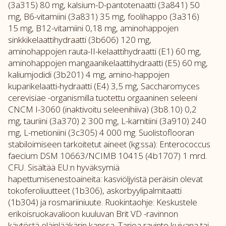
(3a315) 80 mg, kalsium-D-pantotenaatti (3a841) 50
mg, B6-vitamiini (3a831) 35 mg, foolihappo (3a316)
15 mg, B12-vitamiini 0,18 mg, aminohappojen
sinkkikelaattihydraatti (3b606) 120 mg,
aminohappojen rauta-II-kelaattihydraatti (E1) 60 mg,
aminohappojen mangaanikelaattihydraatti (E5) 60 mg,
kaliumjodidi (3b201) 4 mg, amino-happojen
kuparikelaatti-hydraatti (E4) 3,5 mg, Saccharomyces
cerevisiae -organismilla tuotettu orgaaninen seleeni
CNCM I-3060 (inaktivoitu seleenihiiva) (3b8.10) 0,2
mg, tauriini (3a370) 2 300 mg, L-karnitiini (3a910) 240
mg, L-metioniini (3c305) 4 000 mg. Suolistoflooran
stabiloimiseen tarkoitetut aineet (kg:ssa): Enterococcus
faecium DSM 10663/NCIMB 10415 (4b1707) 1 mrd.
CFU. Sisältää EU:n hyväksymiä
hapettumisenestoaineita: kasviöljyistä peräisin olevat
tokoferoliuutteet (1b306), askorbyylipalmitaatti
(1b304) ja rosmariiniuute. Ruokintaohje: Keskustele
erikoisruokavalioon kuuluvan Brit VD -ravinnon
käytöstä eläinlääkärin kanssa. Tarjoa ravinto kuivana tai