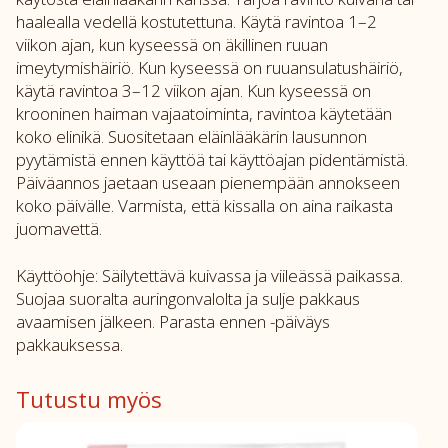
haalealla vedellä kostutettuna. Käytä ravintoa 1–2
viikon ajan, kun kyseessä on äkillinen ruuan
imeytymishäiriö. Kun kyseessä on ruuansulatushäiriö,
käytä ravintoa 3–12 viikon ajan. Kun kyseessä on
krooninen haiman vajaatoiminta, ravintoa käytetään
koko elinikä. Suositetaan eläinlääkärin lausunnon
pyytämistä ennen käyttöä tai käyttöajan pidentämistä.
Päiväannos jaetaan useaan pienempään annokseen
koko päivälle. Varmista, että kissalla on aina raikasta
juomavettä.
Käyttöohje: Säilytettävä kuivassa ja viileässä paikassa.
Suojaa suoralta auringonvalolta ja sulje pakkaus
avaamisen jälkeen. Parasta ennen -päiväys
pakkauksessa.
Tutustu myös