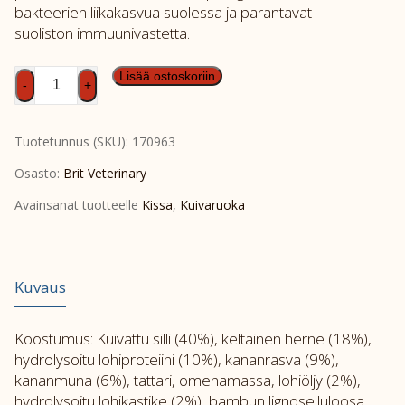
bakteerien liikakasvua suolessa ja parantavat
suoliston immuunivastetta.
Brit
Lisää ostoskoriin
-
+
GF
Vet
Tuotetunnus (SKU):
170963
Diet
Cat
Osasto:
Brit Veterinary
Gastrointestinal
Avainsanat tuotteelle
Kissa
,
Kuivaruoka
2kg
määrä
Kuvaus
Koostumus: Kuivattu silli (40%), keltainen herne (18%),
hydrolysoitu lohiproteiini (10%), kananrasva (9%),
kananmuna (6%), tattari, omenamassa, lohiöljy (2%),
hydrolysoitu lohikastike (2%), bambun lignoselluloosa,