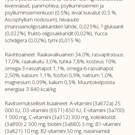
kivennäiset, panimohiiva, psylliuminsiemen ja
psylliuminsiemenkuori (0,5%), levät kuivatut (0,5 %,
Ascophyllum nodosum), hiivauute
(mannaanioligosakkaridien lähde, 0,025%), ?-glukaanit
(0,022%), frukto-oligosakkaridit (0,02%), Yucca
schidigera (0,02%), tyrni (0,015 %).
Ravintoaineet: Raakavalkuainen 34,0%, rasvapitoisuus
17,0%, raakakuitu 3,0%, tuhka 7,8%, kosteus 10%,
omega-3-rasvahapot 1,1%, omega-6-rasvahapot
2,50%, kalsium 1,1%, fosfori 0,9%, natrium 1,0%,
magnesium 0,09%, kalium 0,5%. Muuntokelpoista
energiaa: 3 840 kcal/kg.
Ravitsemukselliset lisäaineet: A-vitamiini (3a672a) 25
000 IU, D3-vitamiini (E671) 850 IU, E-vitamiini (3a700)
1 000 mg, C-vitamiini (3a312) 300 mg, koliinikloridi
(3a890) 2 300 mg, biotiini (3a880) 3 mg, B1-vitamiini
(3a821) 10 mg, B2-vitamiini 50 mg, niasiiniamidi