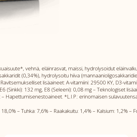
uaisuute*, vehnä, eläinrasvat, maissi, hydrolysoidut eläinvalkuai
ligosakkaridit (0,34%), hydrolysoitu hiiva (mannaanioligosakkarid
avitsemukselliset lisäaineet: A-vitamiini: 29500 KY, D3-vitamii
6 (Sinkki): 132 mg, E8 (Seleeni): 0,08 mg – Teknologiset lisäain
t – Hapettumisenestoaineet. *L.I.P.: erinomaisen sulavuutensa 
8,0% – Tuhka: 7,6% – Raakakuitu: 1,4% – Kalsium: 1,2% – Fo