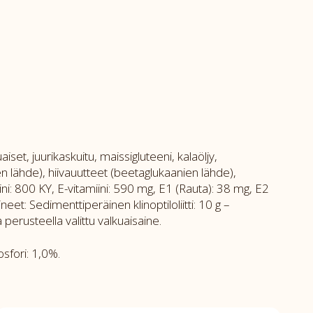
set, juurikaskuitu, maissigluteeni, kalaöljy,
ien lähde), hiivauutteet (beetaglukaanien lähde),
ni: 800 KY, E-vitamiini: 590 mg, E1 (Rauta): 38 mg, E2
eet: Sedimenttiperäinen klinoptiloliitti: 10 g –
perusteella valittu valkuaisaine.
sfori: 1,0%.