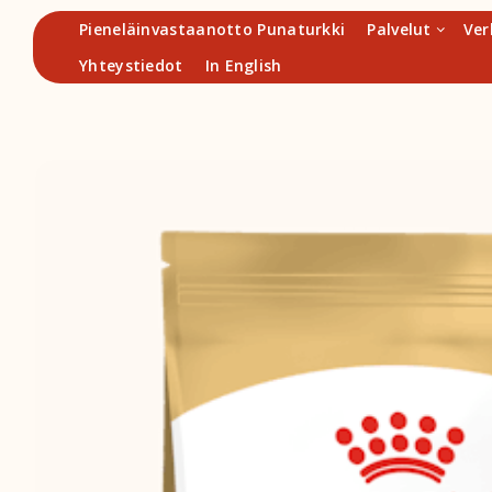
Hyppää
Pieneläinvastaanotto Punaturkki
Palvelut
Ver
sisältöön
Yhteystiedot
In English