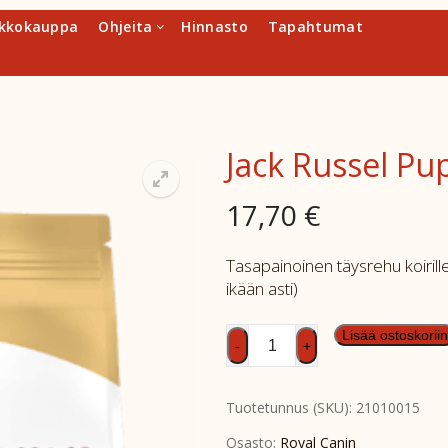
kkokauppa
Ohjeita
Hinnasto
Tapahtumat
Jack Russel Pu
17,70
€
Tasapainoinen täysrehu koirille 
ikään asti)
Jack
Lisää ostoskoriin
-
+
Russel
Puppy
Tuotetunnus (SKU):
21010015
1,5kg
määrä
Osasto:
Royal Canin