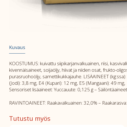
Kuvaus
KOOSTUMUS: kuivattu siipikarjanvalkuainen, riisi, kasvivalk
kivennäisaineet, soijaöljy, hiivat ja niiden osat, frukto-o
purasruohoöljy, samettikukkajauhe. LISÄAINEET (kg:ssa): R
(Jodi): 3,8 mg, E4 (Kupari): 12 mg, E5 (Mangaani): 49 mg, E
Sensoriset lisäaineet: Yuccauute: 0,125 g – Säilöntäainee
RAVINTOAINEET: Raakavalkuainen: 32,0% – Raakarasva: 1
Tutustu myös