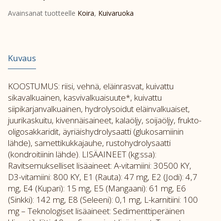
Avainsanat tuotteelle
Koira
,
Kuivaruoka
Kuvaus
KOOSTUMUS: riisi, vehnä, eläinrasvat, kuivattu
sikavalkuainen, kasvivalkuaisuute*, kuivattu
siipikarjanvalkuainen, hydrolysoidut eläinvalkuaiset,
juurikaskuitu, kivennäisaineet, kalaöljy, soijaöljy, frukto-
oligosakkaridit, äyriäishydrolysaatti (glukosamiinin
lähde), samettikukkajauhe, rustohydrolysaatti
(kondroitiinin lähde). LISÄAINEET (kg:ssa):
Ravitsemukselliset lisäaineet: A-vitamiini: 30500 KY,
D3-vitamiini: 800 KY, E1 (Rauta): 47 mg, E2 (Jodi): 4,7
mg, E4 (Kupari): 15 mg, E5 (Mangaani): 61 mg, E6
(Sinkki): 142 mg, E8 (Seleeni): 0,1 mg, L-karnitiini: 100
mg – Teknologiset lisäaineet: Sedimenttiperäinen