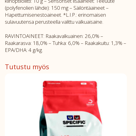
klinoptiloliitti: 10 g – Sensoriset lisäaineet: Teeuute
(polyfenolien lähde): 150 mg – Säilöntäaineet –
Hapettumisenestoaineet. *L.I.P.: erinomaisen
sulavuutensa perusteella valittu valkuaisaine.
RAVINTOAINEET: Raakavalkuainen: 26,0% –
Raakarasva: 18,0% – Tuhka: 6,0% – Raakakuitu: 1,3% –
EPA/DHA: 4 g/kg.
Tutustu myös