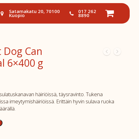
Satamakatu 20, 70100
017 262
Kuopio
8890
et Dog Can
al 6×400 g
nsulatuskanavan häiriöissä, täysravinto. Tukena
issa imeytymishäiriöissä. Erittäin hyvin sulava ruoka
äärällä.