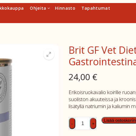
kkokauppa
Ohjeita
Hinnasto
Tapahtumat
Brit GF Vet Di
Gastrointestin
24,00
€
Erikoisruokavalio koirille ruoa
suoliston akuuteissa ja kroonis
lisätyllä natriumin ja kaliumin m
Brit
Lisää ostoskoriin
-
+
GF
Vet