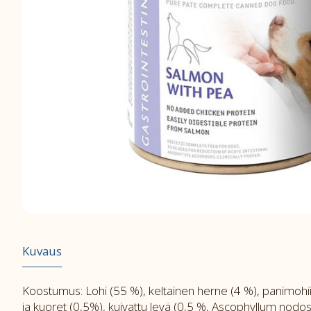
Kuvaus
Koostumus: Lohi (55 %), keltainen herne (4 %), panimohiiva
ja kuoret (0,5%), kuivattu levä (0,5 %, Ascophyllum nodo