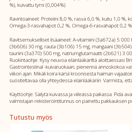
%), kuivattu tyrni (0,004%).
Ravintoaineet: Proteiini 8,0 %, rasva 6,0 %, kuitu 1,0 %
Omega-3-rasvahapot 0,2 %, Omega-6-rasvahapot 0,2 %. 
Ravitsemukselliset lisäaineet: A-vitamiini (3a672a) 5 000 
(3b606) 30 mg, rauta (3b106) 15 mg, mangaani (3b504) 18
tauriini (3a370) 500 mg, natriumglutamaatti (2b621) 3 00
Ruokintaohje: Kysy neuvoa eläinlääkäriltä aloittaessasi Br
Gastrointestinal -kuivaruokaan, pienennä annoskokoa vast
viikon ajan. Mikäli koira kärsii kroonisesta haiman vajaa
suositeltavaa olla yhteydessä eläinlääkäriin. Varmista, että 
Käyttöohje: Säilytä kuivassa ja viileässä paikassa. Pidä 
valmistajan rekisteröintitunnus on painettu pakkauksen p
Tutustu myös