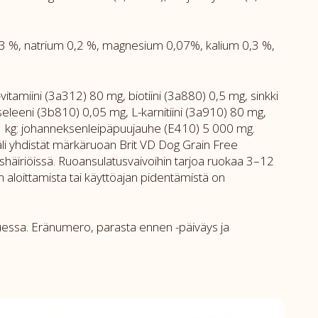
 0,3 %, natrium 0,2 %, magnesium 0,07%, kalium 0,3 %,
itamiini (3a312) 80 mg, biotiini (3a880) 0,5 mg, sinkki
leeni (3b810) 0,05 mg, L-karnitiini (3a910) 80 mg,
/ 1 kg: johanneksenleipäpuujauhe (E410) 5 000 mg.
ikäli yhdistät märkäruoan Brit VD Dog Grain Free
shäiriöissä. Ruoansulatusvaivoihin tarjoa ruokaa 3–12
n aloittamista tai käyttöajan pidentämistä on
uluessa. Eränumero, parasta ennen -päiväys ja