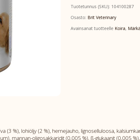
Tuotetunnus (SKU):
104100287
Diet
Dog
Osasto:
Brit Veterinary
Can
Avainsanat tuotteelle
Koira
,
Märkä
Gastrointestinal
6x400
g
määrä
 (3 %), lohiöljy (2 %), hernejauho, lignoselluloosa, kalsiumkar
sum), mannan-oligosakkaridit (0,005 %), ß-glukaanit (0,005 %),