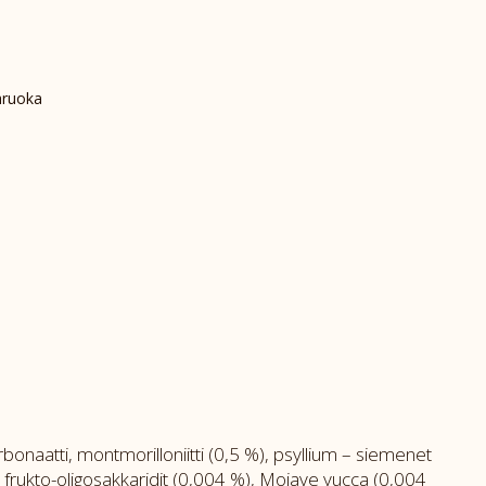
ruoka
bonaatti, montmorilloniitti (0,5 %), psyllium – siemenet
 frukto-oligosakkaridit (0,004 %), Mojave yucca (0,004