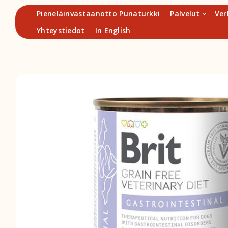
Hyppää
Pieneläinvastaanotto Punaturkki
Palvelut
Ver
sisältöön
Yhteystiedot
In English