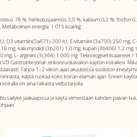
, kosteus 78 %, hehkutusjäännös 3,0 %, kalsium 0,2 %, fosfori
Metabolinen energia: 1 015 kcal/kg.
IU, D3-vitamiini(3a671) 200 IU, E-vitamiini (3a700) 250 mg, C-v
 mg, kaliumjodidi (3b201) 1,0 mg, kupari (3b406) 1,2 mg, se
0 mg, L- arginiini (3c364) 1 000 mg. Teknologiset lisäaineet 
it VD Gastrointestinal- erikoisruokavalion käytön koirallesi. M
aavasti. Tarjoa 1–2 viikon ajan akuuteissa suoliston imeytymi
toiminnasta, käytä ruokaa koko koiran elämän ajan. Ennen käytö
koiralla on aina raikasta vettä tarjolla.
avattu säilyke jääkaapissa ja käytä viimeistään kahden päivän k
ohjaan.