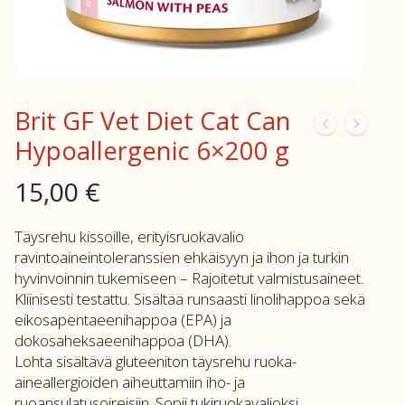
Brit GF Vet Diet Cat Can
Hypoallergenic 6×200 g
15,00
€
Täysrehu kissoille, erityisruokavalio
ravintoaineintoleranssien ehkäisyyn ja ihon ja turkin
hyvinvoinnin tukemiseen – Rajoitetut valmistusaineet.
Kliinisesti testattu. Sisältää runsaasti linolihappoa sekä
eikosapentaeenihappoa (EPA) ja
dokosaheksaeenihappoa (DHA).
Lohta sisältävä gluteeniton täysrehu ruoka-
aineallergioiden aiheuttamiin iho- ja
ruoansulatusoireisiin. Sopii tukiruokavalioksi