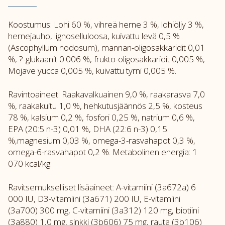
Koostumus: Lohi 60 %, vihreä herne 3 %, lohiöljy 3 %,
hernejauho, lignoselluloosa, kuivattu levä 0,5 %
(Ascophyllum nodosum), mannan-oligosakkaridit 0,01
%, ?-glukaanit 0.006 %, frukto-oligosakkaridit 0,005 %,
Mojave yucca 0,005 %, kuivattu tyrni 0,005 %.
Ravintoaineet: Raakavalkuainen 9,0 %, raakarasva 7,0
%, raakakuitu 1,0 %, hehkutusjäännös 2,5 %, kosteus
78 %, kalsium 0,2 %, fosfori 0,25 %, natrium 0,6 %,
EPA (20:5 n-3) 0,01 %, DHA (22:6 n-3) 0,15
%,magnesium 0,03 %, omega-3-rasvahapot 0,3 %,
omega-6-rasvahapot 0,2 %. Metabolinen energia: 1
070 kcal/kg.
Ravitsemukselliset lisäaineet: A-vitamiini (3a672a) 6
000 IU, D3-vitamiini (3a671) 200 IU, E-vitamiini
(3a700) 300 mg, C-vitamiini (3a312) 120 mg, biotiini
(3a880) 1,0 mg, sinkki (3b606) 75 mg, rauta (3b106)