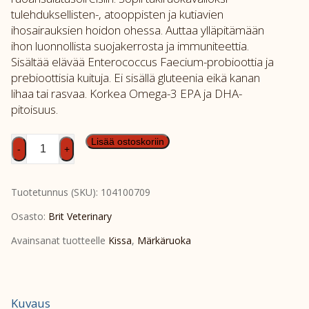
tulehduksellisten-, atooppisten ja kutiavien
ihosairauksien hoidon ohessa. Auttaa ylläpitämään
ihon luonnollista suojakerrosta ja immuniteettia.
Sisältää elävää Enterococcus Faecium-probioottia ja
prebioottisia kuituja. Ei sisällä gluteenia eikä kanan
lihaa tai rasvaa. Korkea Omega-3 EPA ja DHA-
pitoisuus.
Brit
Lisää ostoskoriin
-
+
GF
Vet
Tuotetunnus (SKU):
104100709
Diet
Cat
Osasto:
Brit Veterinary
Can
Avainsanat tuotteelle
Kissa
,
Märkäruoka
Hypoallergenic
6x200
g
määrä
Kuvaus