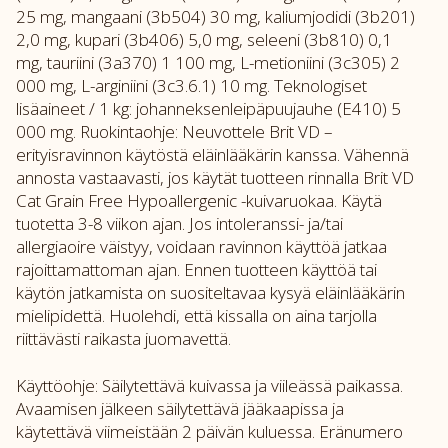
25 mg, mangaani (3b504) 30 mg, kaliumjodidi (3b201)
2,0 mg, kupari (3b406) 5,0 mg, seleeni (3b810) 0,1
mg, tauriini (3a370) 1 100 mg, L-metioniini (3c305) 2
000 mg, L-arginiini (3c3.6.1) 10 mg. Teknologiset
lisäaineet / 1 kg: johanneksenleipäpuujauhe (E410) 5
000 mg. Ruokintaohje: Neuvottele Brit VD –
erityisravinnon käytöstä eläinlääkärin kanssa. Vähennä
annosta vastaavasti, jos käytät tuotteen rinnalla Brit VD
Cat Grain Free Hypoallergenic -kuivaruokaa. Käytä
tuotetta 3-8 viikon ajan. Jos intoleranssi- ja/tai
allergiaoire väistyy, voidaan ravinnon käyttöä jatkaa
rajoittamattoman ajan. Ennen tuotteen käyttöä tai
käytön jatkamista on suositeltavaa kysyä eläinlääkärin
mielipidettä. Huolehdi, että kissalla on aina tarjolla
riittävästi raikasta juomavettä.
Käyttöohje: Säilytettävä kuivassa ja viileässä paikassa.
Avaamisen jälkeen säilytettävä jääkaapissa ja
käytettävä viimeistään 2 päivän kuluessa. Eränumero