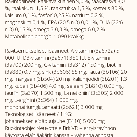
Ravintoaineet: Raakavalkuainen 9,0 %, raakarasva 8,0
%, raakakuitu 1,5 %, raakatuhka 1,5 %, kosteus 80 %,
kalsium 0,1 %, fosfori 0,25 %, natrium 0,2 %,
magnesium 0,1 %, EPA (20:5 n-3) 0,01 %, DHA (22:6
n-3) 0,15 %, omega-3 0,3 %, omega-6 0,2 %.
Metabolinen energia: 1 090 kcal/kg.
Ravitsemukselliset lisäaineet: A-vitamiini (3a672a) 5
000 IU, D3-vitamiini (3a671) 350 IU, E-vitamiini
(3a700) 200 mg, C-vitamiini (3a312) 150 mg, biotiini
(3a880) 0,7 mg, sink (3b606) 55 mg, rauta (3b106) 20
mg, mangaan (3b504) 20 mg, kaliumjodidi (3b201) 1,3
mg, kupari (3b406) 4,0 mg, seleeni (3b810) 0,05 mg,
tauriini (3a370) 1 500 mg, L-metioniini (3c305) 2 000
mg, L-arginiini (3c364) 1 000 mg,
mononatriumglutamaatti (2b621) 3 000 mg.
Teknologiset lisäaineet / 1 KG:
johanneksenleipäpuujauhe (E410) 5 000 mg.
Ruokintaohje: Neuvottele Brit VD – erityisravinnon
käytöstä eläinlääkärin kanssa – vähennä annosta