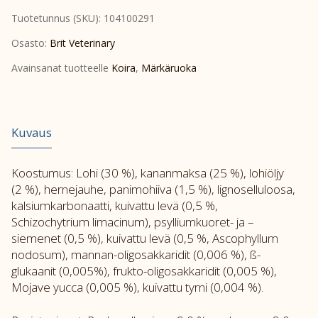
Vet
Tuotetunnus (SKU):
104100291
Diet
Dog-
Osasto:
Brit Veterinary
Cat
Avainsanat tuotteelle
Koira
,
Märkäruoka
Can
Recovery
6x400
g
Kuvaus
määrä
Koostumus: Lohi (30 %), kananmaksa (25 %), lohiöljy
(2 %), hernejauhe, panimohiiva (1,5 %), lignoselluloosa,
kalsiumkarbonaatti, kuivattu levä (0,5 %,
Schizochytrium limacinum), psylliumkuoret- ja –
siemenet (0,5 %), kuivattu levä (0,5 %, Ascophyllum
nodosum), mannan-oligosakkaridit (0,006 %), ß-
glukaanit (0,005%), frukto-oligosakkaridit (0,005 %),
Mojave yucca (0,005 %), kuivattu tyrni (0,004 %).