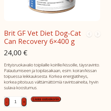
Brit GF Vet Diet Dog-Cat
Can Recovery 6×400 g
24,00
€
Erityisruokavalio toipilaille koirille/kissoille, täysravinto.
Palautumiseen ja toipilasaikaan, esim. koiran/kissan
toipuessa leikkauksesta. Korkea energiatiheys,
korkea pitoisuus välttämättömiä ravintoaineita, hyvin
sulava koostumus.
Brit
Lisää ostoskoriin
-
+
GF