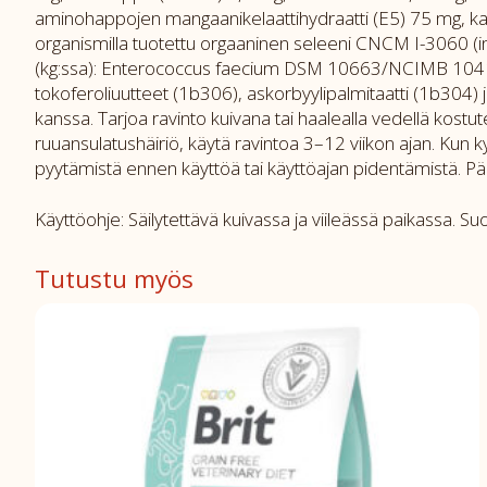
aminohappojen mangaanikelaattihydraatti (E5) 75 mg, kal
organismilla tuotettu orgaaninen seleeni CNCM I-3060 (ina
(kg:ssa): Enterococcus faecium DSM 10663/NCIMB 10415 (
tokoferoliuutteet (1b306), askorbyylipalmitaatti (1b304) 
kanssa. Tarjoa ravinto kuivana tai haalealla vedellä kostu
ruuansulatushäiriö, käytä ravintoa 3–12 viikon ajan. Kun 
pyytämistä ennen käyttöä tai käyttöajan pidentämistä. P
Käyttöohje: Säilytettävä kuivassa ja viileässä paikassa. 
Tutustu myös