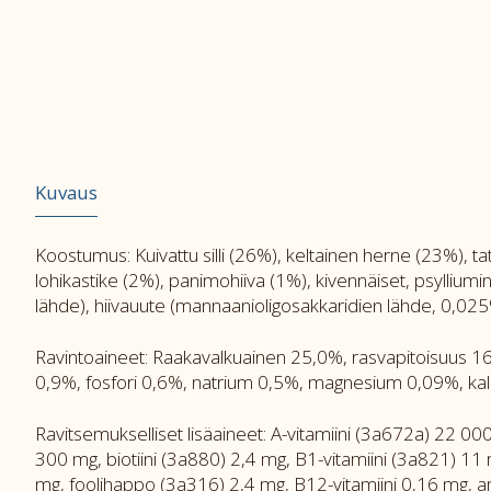
Kuvaus
Koostumus: Kuivattu silli (26%), keltainen herne (23%), t
lohikastike (2%), panimohiiva (1%), kivennäiset, psylliu
lähde), hiivauute (mannaanioligosakkaridien lähde, 0,025%
Ravintoaineet: Raakavalkuainen 25,0%, rasvapitoisuus 
0,9%, fosfori 0,6%, natrium 0,5%, magnesium 0,09%, kal
Ravitsemukselliset lisäaineet: A-vitamiini (3a672a) 22 000
300 mg, biotiini (3a880) 2,4 mg, B1-vitamiini (3a821) 11
mg, foolihappo (3a316) 2,4 mg, B12-vitamiini 0,16 mg, a