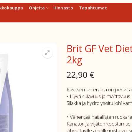
kkokauppa
Ohjeita
Hinnasto
Tapahtumat
Brit GF Vet Die
2kg
22,90
€
Ravitsemusterapia on perusta
• Hyvä sulavuus ja maittavuus
Silakka ja hydrolysoitu lohi v
• Vähentää haitallisten ruokare
Kanaton ja viljaton koostumus v
aiheuttaville aineille joista voi 