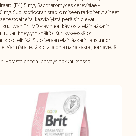
raatti (E4) 5 mg, Saccharomyces cerevisiae -
0 mg. Suolistoflooran stabiloimiseen tarkoitetut aineet
stoaineita: kasviöljyistä peräisin olevat
 kuuluvan Brit VD -ravinnon käytöstä eläinlääkärin
inen ruuan imeytymishäiriö. Kun kyseessä on
n koko elinikä. Suositetaan eläinlääkärin lausunnon
Varmista, että koiralla on aina raikasta juomavettä.
keen. Parasta ennen -päiväys pakkauksessa.