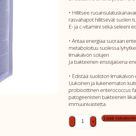
• Hillitsee ruoansulatuskanav
rasvahapot hillitsevät suolen t
E- ja c-vitamiini sekä seleeni ed
• Antaa energiaa suoraan entero
metaboloituu suolessa lyhytketj
limakalvon solujen
Ja bakteerien ensisijaisena en
• Edistää suoliston limakalvon
Liukoinen ja liukenematon kuitu
probioottinen enterococcus fae
patogeenisten bakteerien liika
immuunivastetta.
Brit
Lisää ostoskoriin
-
+
GF
Vet