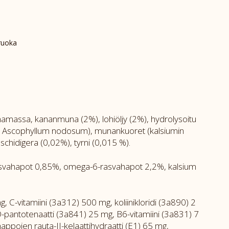
ruoka
enamassa, kananmuna (2%), lohiöljy (2%), hydrolysoitu
5 %, Ascophyllum nodosum), munankuoret (kalsiumin
schidigera (0,02%), tyrni (0,015 %).
rasvahapot 0,85%, omega-6-rasvahapot 2,2%, kalsium
, C-vitamiini (3a312) 500 mg, koliinikloridi (3a890) 2
-D-pantotenaatti (3a841) 25 mg, B6-vitamiini (3a831) 7
ppojen rauta-II-kelaattihydraatti (E1) 65 mg,