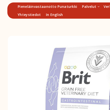
Hyppää
Pieneläinvastaanotto Punaturkki
Palvelut
Ver
sisältöön
Yhteystiedot
In English