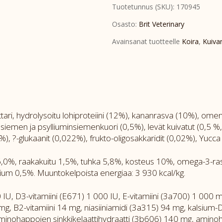
Tuotetunnus (SKU):
170945
Diet
Dog
Osasto:
Brit Veterinary
Gastrointestinal
Avainsanat tuotteelle
Koira
,
Kuiva
2kg
määrä
attari, hydrolysoitu lohiproteiini (12%), kananrasva (10%), om
minsiemen ja psylliuminsiemenkuori (0,5%), levät kuivatut (0,
), ?-glukaanit (0,022%), frukto-oligosakkaridit (0,02%), Yucca 
16,0%, raakakuitu 1,5%, tuhka 5,8%, kosteus 10%, omega-3-
ium 0,5%. Muuntokelpoista energiaa: 3 930 kcal/kg.
 IU, D3-vitamiini (E671) 1 000 IU, E-vitamiini (3a700) 1 000 mg
 mg, B2-vitamiini 14 mg, niasiiniamidi (3a315) 94 mg, kalsium
minohappojen sinkkikelaattihydraatti (3b606) 140 mg, aminoha