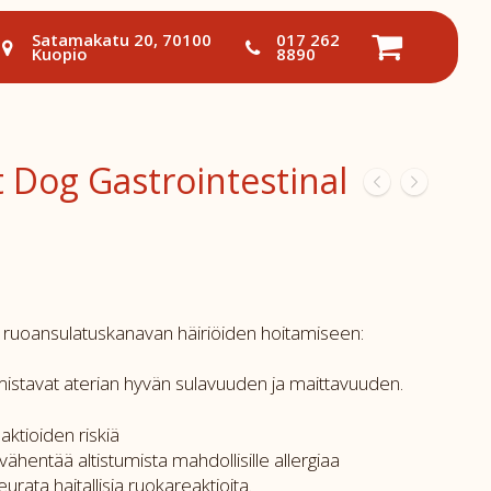
Satamakatu 20, 70100
017 262
Kuopio
8890
t Dog Gastrointestinal
 ruoansulatuskanavan häiriöiden hoitamiseen:
armistavat aterian hyvän sulavuuden ja maittavuuden.
aktioiden riskiä
ähentää altistumista mahdollisille allergiaa
seurata haitallisia ruokareaktioita.