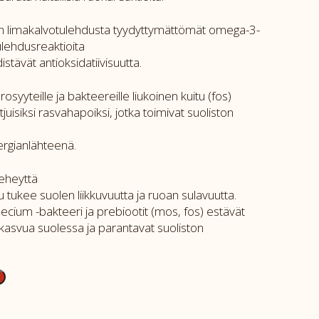
an limakalvotulehdusta tyydyttymättömät omega-3-
ulehdusreaktioita
istävät antioksidatiivisuutta.
syyteille ja bakteereille liukoinen kuitu (fos)
uisiksi rasvahapoiksi, jotka toimivat suoliston
ergianlähteenä.
 eheyttä
 tukee suolen liikkuvuutta ja ruoan sulavuutta.
cium -bakteeri ja prebiootit (mos, fos) estävät
kasvua suolessa ja parantavat suoliston