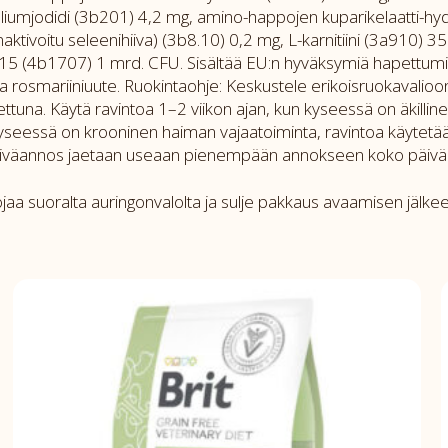
iumjodidi (3b201) 4,2 mg, amino-happojen kuparikelaatti-hyd
ktivoitu seleenihiiva) (3b8.10) 0,2 mg, L-karnitiini (3a910) 35
4b1707) 1 mrd. CFU. Sisältää EU:n hyväksymiä hapettumisene
ja rosmariiniuute. Ruokintaohje: Keskustele erikoisruokavalioon
tettuna. Käytä ravintoa 1–2 viikon ajan, kun kyseessä on äkill
kyseessä on krooninen haiman vajaatoiminta, ravintoa käytetää
äiväannos jaetaan useaan pienempään annokseen koko päivälle. 
Suojaa suoralta auringonvalolta ja sulje pakkaus avaamisen jäl