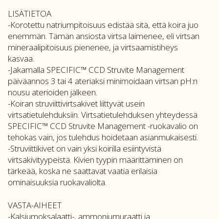
LISÄTIETOA
-Korotettu natriumpitoisuus edistää sitä, että koira juo
enemmän. Tämän ansiosta virtsa laimenee, eli virtsan
mineraalipitoisuus pienenee, ja virtsaamistiheys
kasvaa.
-Jakamalla SPECIFIC™ CCD Struvite Management
päiväannos 3 tai 4 ateriaksi minimoidaan virtsan pH:n
nousu aterioiden jälkeen.
-Koiran struviittivirtsakivet liittyvät usein
virtsatietulehduksiin. Virtsatietulehduksen yhteydessä
SPECIFIC™ CCD Struvite Management -ruokavalio on
tehokas vain, jos tulehdus hoidetaan asianmukaisesti.
-Struviittikivet on vain yksi koirilla esiintyvistä
virtsakivityypeistä. Kivien tyypin määrittäminen on
tärkeää, koska ne saattavat vaatia erilaisia
ominaisuuksia ruokavaliolta.
VASTA-AIHEET
-Kalsiumoksalaatti-, ammoniumuraatti ja