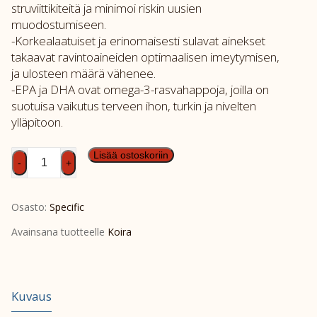
struviittikiteitä ja minimoi riskin uusien
muodostumiseen.
-Korkealaatuiset ja erinomaisesti sulavat ainekset
takaavat ravintoaineiden optimaalisen imeytymisen,
ja ulosteen määrä vähenee.
-EPA ja DHA ovat omega-3-rasvahappoja, joilla on
suotuisa vaikutus terveen ihon, turkin ja nivelten
ylläpitoon.
SPEC
Lisää ostoskoriin
-
+
CCD
2kg
Osasto:
Specific
määrä
Avainsana tuotteelle
Koira
Kuvaus