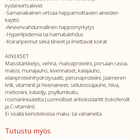
kystiinivirtsakivet
-Samanaikainen virtsaa happamoittavien aineiden
käyttö
-Aineenvaihdunnallinen happomyrkytys
-Hyperlipidemia tai haimatulehdus
-Koiranpennut sekä tiineet ja imettävät koirat
AINEKSET
Maissitärkkelys, vehnä, maissiproteiini, porsaan rasva,
maissi, munajauho, kivennäiset, kalajauho,
eläinproteiinihydrolysaatti, perunaproteiini, Jäämeren
krilli, vitamiinit ja hivenaineet, selluloosajauhe, hiiva,
metioniini, kalaöljy, psylliumkuitu,
rosmariiniuutetta.Luonnolliset antioksidantit (tokoferolit
ja C-vitamiini).
Ei sisällä keinotekoisia maku- tai väriaineita.
Tutustu myös