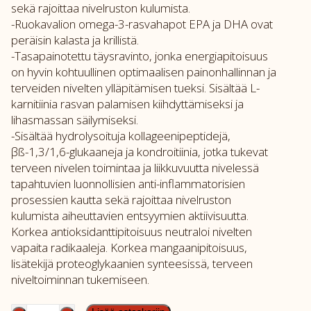
sekä rajoittaa nivelruston kulumista.
-Ruokavalion omega-3-rasvahapot EPA ja DHA ovat
peräisin kalasta ja krillistä.
-Tasapainotettu täysravinto, jonka energiapitoisuus
on hyvin kohtuullinen optimaalisen painonhallinnan ja
terveiden nivelten ylläpitämisen tueksi. Sisältää L-
karnitiinia rasvan palamisen kiihdyttämiseksi ja
lihasmassan säilymiseksi.
-Sisältää hydrolysoituja kollageenipeptidejä,
βß-1,3/1,6-glukaaneja ja kondroitiinia, jotka tukevat
terveen nivelen toimintaa ja liikkuvuutta nivelessä
tapahtuvien luonnollisien anti-inflammatorisien
prosessien kautta sekä rajoittaa nivelruston
kulumista aiheuttavien entsyymien aktiivisuutta.
Korkea antioksidanttipitoisuus neutraloi nivelten
vapaita radikaaleja. Korkea mangaanipitoisuus,
lisätekijä proteoglykaanien synteesissä, terveen
niveltoiminnan tukemiseen.