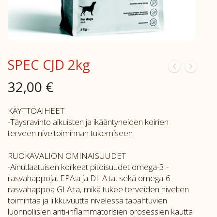
SPEC CJD 2kg
32,00
€
KÄYTTÖAIHEET
-Täysravinto aikuisten ja ikääntyneiden koirien
terveen niveltoiminnan tukemiseen
RUOKAVALION OMINAISUUDET
-Ainutlaatuisen korkeat pitoisuudet omega-3 -
rasvahappoja, EPA:a ja DHA:ta, sekä omega-6 –
rasvahappoa GLA:ta, mikä tukee terveiden nivelten
toimintaa ja liikkuvuutta nivelessä tapahtuvien
luonnollisien anti-inflammatorisien prosessien kautta