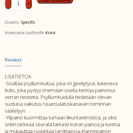
SPEC
Lisää ostoskoriin
-
+
CJD
2kg
Osasto:
Specific
määrä
Avainsana tuotteelle
Koira
Kuvaus
LISÄTIETOA
-Sisältää psylliumkuitua, joka on geeliytyvä, liukeneva
kuitu, joka pystyy imemään useita kertoja painonsa
verran nestettä. Psylliumkuidulla tiedetään olevan
suotuisa vaikutus ruuansulatuskanavan toiminnan
säätelyyn.
-Ylipaino kuormittaa turhaan liikuntaelimistöä, ja siksi
onkin tärkeää seurata tarkasti koiran painoa ja kuntoa
ja mukauttaa ruokintaa tarvittaessa ihannepainon