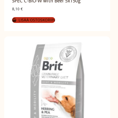
SPEC C-BIO-W with Beef 5x150g
8,10
€
LISÄÄ OSTOSKORIIN