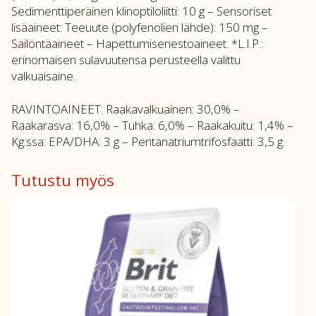
Sedimenttiperäinen klinoptiloliitti: 10 g – Sensoriset
lisäaineet: Teeuute (polyfenolien lähde): 150 mg –
Säilöntäaineet – Hapettumisenestoaineet. *L.I.P.:
erinomaisen sulavuutensa perusteella valittu
valkuaisaine.
RAVINTOAINEET: Raakavalkuainen: 30,0% –
Raakarasva: 16,0% – Tuhka: 6,0% – Raakakuitu: 1,4% –
Kg:ssa: EPA/DHA: 3 g – Pentanatriumtrifosfaatti: 3,5 g.
Tutustu myös