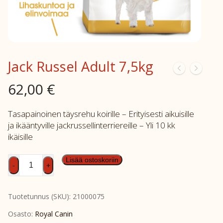
Jack Russel Adult 7,5kg
62,00
€
Tasapainoinen täysrehu koirille – Erityisesti aikuisille
ja ikääntyville jackrussellinterriereille – Yli 10 kk
ikäisille
Jack
Lisää ostoskoriin
-
+
Russel
Adult
Tuotetunnus (SKU):
21000075
7,5kg
määrä
Osasto:
Royal Canin