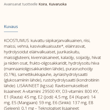
Avainsanat tuotteelle
Koira
,
Kuivaruoka
Kuvaus
KOOSTUMUS: kuivattu siipikarjanvalkuainen, riisi,
maissi, vehnä, kasvivalkuaisuute*, eläinrasvat,
hydrolysoidut eläinvalkuaiset, juurikaskuitu,
maissigluteeni, kivennäisaineet, kalaöljy, soijaöljy, hiivat
ja niiden osat, frukto-oligosakkaridit, hydrolysoitu hiiva
(mannaanioligosakkaridien lähde), purasruohoöljy
(0,1%), samettikukkajauhe, äyriäishydrolysaatti
(glukosamiinin lähde), rustohydrolysaatti (kondroitiinin
lähde). LISÄAINEET (kg:ssa): Ravitsemukselliset
lisäaineet: A-vitamiini: 29500 KY, D3-vitamiini: 800 KY,
E1 (Rauta): 45 mg, E2 (Jodi): 4,5 mg, E4 (Kupari): 14
mg, E5 (Mangaani): 59 mg, E6 (Sinkki): 137 mg, E8
(Seleeni): 0,1 mg – Teknologiset lisäaineet: