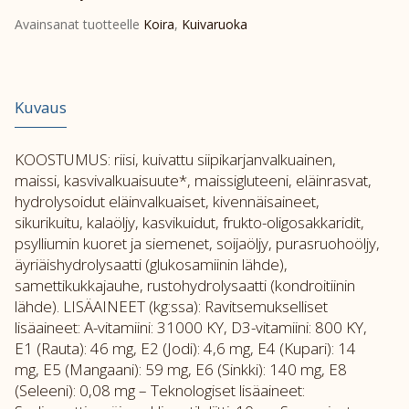
Avainsanat tuotteelle
Koira
,
Kuivaruoka
Kuvaus
KOOSTUMUS: riisi, kuivattu siipikarjanvalkuainen,
maissi, kasvivalkuaisuute*, maissigluteeni, eläinrasvat,
hydrolysoidut eläinvalkuaiset, kivennäisaineet,
sikurikuitu, kalaöljy, kasvikuidut, frukto-oligosakkaridit,
psylliumin kuoret ja siemenet, soijaöljy, purasruohoöljy,
äyriäishydrolysaatti (glukosamiinin lähde),
samettikukkajauhe, rustohydrolysaatti (kondroitiinin
lähde). LISÄAINEET (kg:ssa): Ravitsemukselliset
lisäaineet: A-vitamiini: 31000 KY, D3-vitamiini: 800 KY,
E1 (Rauta): 46 mg, E2 (Jodi): 4,6 mg, E4 (Kupari): 14
mg, E5 (Mangaani): 59 mg, E6 (Sinkki): 140 mg, E8
(Seleeni): 0,08 mg – Teknologiset lisäaineet: