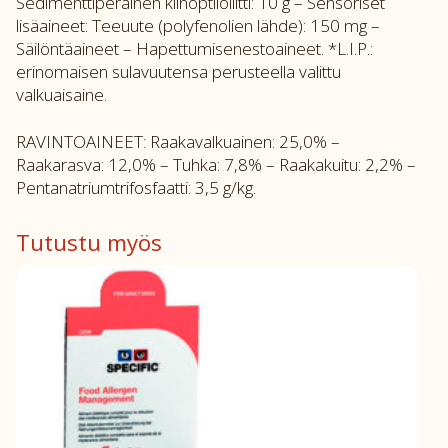
Sedimenttiperäinen klinoptiloliitti: 10 g – Sensoriset
lisäaineet: Teeuute (polyfenolien lähde): 150 mg –
Säilöntäaineet – Hapettumisenestoaineet. *L.I.P.:
erinomaisen sulavuutensa perusteella valittu
valkuaisaine.
RAVINTOAINEET: Raakavalkuainen: 25,0% –
Raakarasva: 12,0% – Tuhka: 7,8% – Raakakuitu: 2,2% –
Pentanatriumtrifosfaatti: 3,5 g/kg.
Tutustu myös