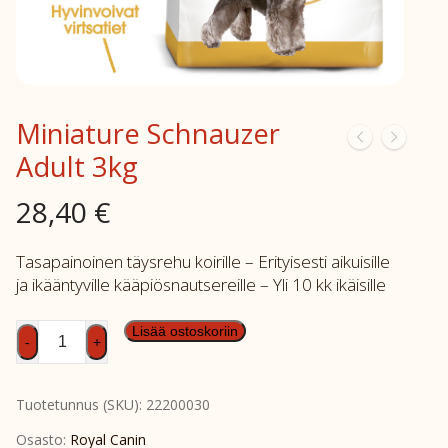
Miniature Schnauzer
Adult 3kg
28,40
€
Tasapainoinen täysrehu koirille – Erityisesti aikuisille
ja ikääntyville kääpiösnautsereille – Yli 10 kk ikäisille
Miniature
Lisää ostoskoriin
-
+
Schnauzer
Adult
Tuotetunnus (SKU):
22200030
3kg
määrä
Osasto:
Royal Canin