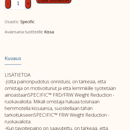
SPEC
Lisää ostoskoriin
-
+
FRD
6kg
Osasto:
Specific
määrä
Avainsana tuotteelle
Kissa
Kuvaus
LISÄTIETOA
-Jotta painonpudotus onnistuisi, on tärkeää, että
omistaja on motivoitunut ja että lemmikille syötetään
ainoastaanSPECIFIC™ FRD/FRW Weight Reduction -
ruokavalioita. Mikäli omistaja haluaa toisinaan
hemmotella kissaansa, suositellaan tähän
tarkoitukseenSPECIFIC™ FRW Weight Reduction -
ruokavaliota.
-Kun tavoitepaino on saavutettu, on tärkeää, että