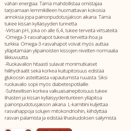
vähän energiaa. Tämä mahdollistaa omistajaa
tarjoamaan lemmikilleen huomattavan kokoisia
annoksia jopa painonpudotusjakson aikana. Tämä
tukee kissan kylläisyyden tunnetta.
-Virtsan pH, joka on alle 6,4, tukee terveitä virtsateitä.
-Omega-3-rasvahapot tukevat tervettä ihoa ja
turkkia. Omega-3-rasvahapot voivat myös auttaa
ylläpitämään ylipainoisten kissojen nivelten normaalia
liikkuvuutta.
-Ruokavalion hitaasti sulavat monimutkaiset
hiilihydraatit sekä korkea kuitupitoisuus edistää
glukoosin asteittaista vapautumista ruuasta. Siksi
ruokavalio sopii myös diabetespotilaille.
-Suhteellisen korkea valkuaisainepitoisuus tukee
lihasten ja kissan kylläisyydentunteen ylläpitoa
painonpudotusjakson aikana. L-karnitiini kuljettaa
rasvahappoja solujen mitokondrioihin, kiihdyttää
rasvan palamista ja edistää lihaskudoksen säilymistä.