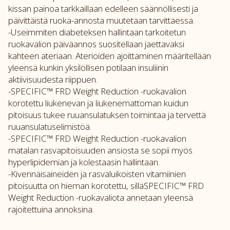
kissan painoa tarkkaillaan edelleen säännöllisesti ja
päivittäistä ruoka-annosta muutetaan tarvittaessa.
-Useimmiten diabeteksen hallintaan tarkoitetun
ruokavalion päiväannos suositellaan jaettavaksi
kahteen ateriaan. Aterioiden ajoittaminen määritellään
yleensä kunkin yksilöllisen potilaan insuliinin
aktiivisuudesta riippuen.
-SPECIFIC™ FRD Weight Reduction -ruokavalion
korotettu liukenevan ja liukenemattoman kuidun
pitoisuus tukee ruuansulatuksen toimintaa ja tervettä
ruuansulatuselimistöä.
-SPECIFIC™ FRD Weight Reduction -ruokavalion
matalan rasvapitoisuuden ansiosta se sopii myös
hyperlipidemian ja kolestaasin hallintaan.
-Kivennäisaineiden ja rasvaluikoisten vitamiinien
pitoisuutta on hieman korotettu, silläSPECIFIC™ FRD
Weight Reduction -ruokavaliota annetaan yleensä
rajoitettuina annoksina.