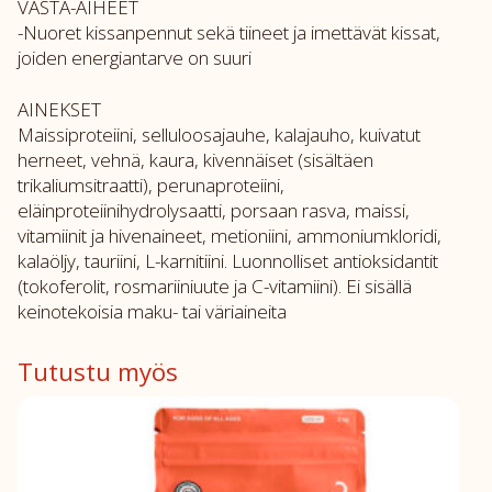
VASTA-AIHEET
-Nuoret kissanpennut sekä tiineet ja imettävät kissat,
joiden energiantarve on suuri
AINEKSET
Maissiproteiini, selluloosajauhe, kalajauho, kuivatut
herneet, vehnä, kaura, kivennäiset (sisältäen
trikaliumsitraatti), perunaproteiini,
eläinproteiinihydrolysaatti, porsaan rasva, maissi,
vitamiinit ja hivenaineet, metioniini, ammoniumkloridi,
kalaöljy, tauriini, L-karnitiini. Luonnolliset antioksidantit
(tokoferolit, rosmariiniuute ja C-vitamiini). Ei sisällä
keinotekoisia maku- tai väriaineita
Tutustu myös