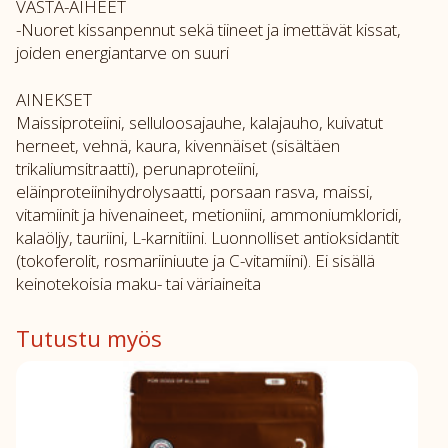
VASTA-AIHEET
-Nuoret kissanpennut sekä tiineet ja imettävät kissat,
joiden energiantarve on suuri
AINEKSET
Maissiproteiini, selluloosajauhe, kalajauho, kuivatut
herneet, vehnä, kaura, kivennäiset (sisältäen
trikaliumsitraatti), perunaproteiini,
eläinproteiinihydrolysaatti, porsaan rasva, maissi,
vitamiinit ja hivenaineet, metioniini, ammoniumkloridi,
kalaöljy, tauriini, L-karnitiini. Luonnolliset antioksidantit
(tokoferolit, rosmariiniuute ja C-vitamiini). Ei sisällä
keinotekoisia maku- tai väriaineita
Tutustu myös