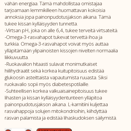
vähän energiaa. Tämä mahdollistaa omistajaa
tarjoamaan lemmikilleen huomattavan kokoisia
annoksia jopa painonpudotusjakson aikana. Tämä
tukee kissan kylläisyyden tunnetta.
-Virtsan pH, joka on alle 6,4, tukee terveitä virtsateitä.
-Omega-3-rasvahapot tukevat tervettä ihoa ja
turkkia. Omega-3-rasvahapot voivat myös auttaa
ylläpitämään ylipainoisten kissojen nivelten normaalia
liikkuvuutta.
-Ruokavalion hitaasti sulavat monimutkaiset
hiilihydraatit sekä korkea kuitupitoisuus edistää
glukoosin asteittaista vapautumista ruuasta. Siksi
ruokavalio sopii myös diabetespotilaille.
-Suhteellisen korkea valkuaisainepitoisuus tukee
lihasten ja kissan kylläisyydentunteen ylläpitoa
painonpudotusjakson aikana. L-karnitiini kuljettaa
rasvahappoja solujen mitokondrioihin, kiihdyttää
rasvan palamista ja edistää lihaskudoksen säilymistä.