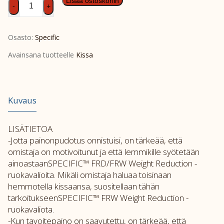
SPEC
Lisää ostoskoriin
-
+
FRD
400g
Osasto:
Specific
määrä
Avainsana tuotteelle
Kissa
Kuvaus
LISÄTIETOA
-Jotta painonpudotus onnistuisi, on tärkeää, että
omistaja on motivoitunut ja että lemmikille syötetään
ainoastaanSPECIFIC™ FRD/FRW Weight Reduction -
ruokavalioita. Mikäli omistaja haluaa toisinaan
hemmotella kissaansa, suositellaan tähän
tarkoitukseenSPECIFIC™ FRW Weight Reduction -
ruokavaliota.
-Kun tavoitepaino on saavutettu, on tärkeää, että