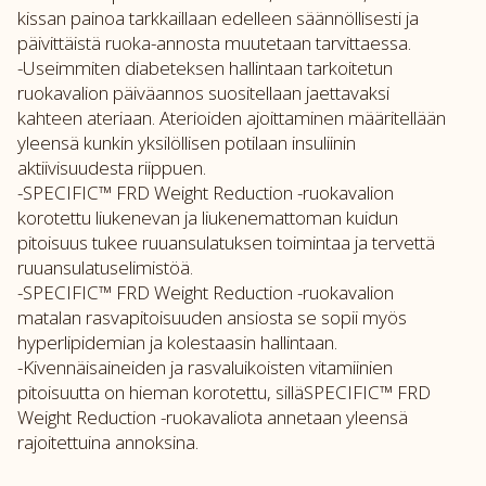
kissan painoa tarkkaillaan edelleen säännöllisesti ja
päivittäistä ruoka-annosta muutetaan tarvittaessa.
-Useimmiten diabeteksen hallintaan tarkoitetun
ruokavalion päiväannos suositellaan jaettavaksi
kahteen ateriaan. Aterioiden ajoittaminen määritellään
yleensä kunkin yksilöllisen potilaan insuliinin
aktiivisuudesta riippuen.
-SPECIFIC™ FRD Weight Reduction -ruokavalion
korotettu liukenevan ja liukenemattoman kuidun
pitoisuus tukee ruuansulatuksen toimintaa ja tervettä
ruuansulatuselimistöä.
-SPECIFIC™ FRD Weight Reduction -ruokavalion
matalan rasvapitoisuuden ansiosta se sopii myös
hyperlipidemian ja kolestaasin hallintaan.
-Kivennäisaineiden ja rasvaluikoisten vitamiinien
pitoisuutta on hieman korotettu, silläSPECIFIC™ FRD
Weight Reduction -ruokavaliota annetaan yleensä
rajoitettuina annoksina.