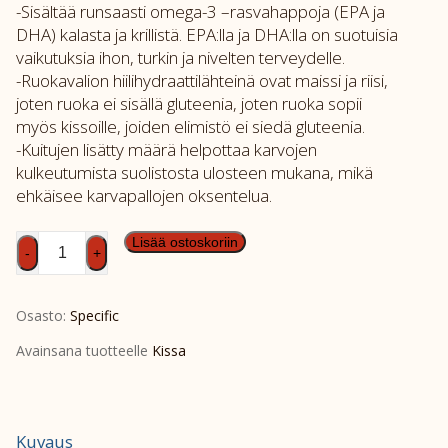
-Sisältää runsaasti omega-3 –rasvahappoja (EPA ja
DHA) kalasta ja krillistä. EPA:lla ja DHA:lla on suotuisia
vaikutuksia ihon, turkin ja nivelten terveydelle.
-Ruokavalion hiilihydraattilähteinä ovat maissi ja riisi,
joten ruoka ei sisällä gluteenia, joten ruoka sopii
myös kissoille, joiden elimistö ei siedä gluteenia.
-Kuitujen lisätty määrä helpottaa karvojen
kulkeutumista suolistosta ulosteen mukana, mikä
ehkäisee karvapallojen oksentelua.
SPEC
Lisää ostoskoriin
-
+
FQD-
F
Osasto:
Specific
2kg
määrä
Avainsana tuotteelle
Kissa
Kuvaus