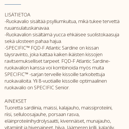
LISÄTIETOA
-Ruokavalio sisältää psylliumkuitua, mikä tukee tervettä
ruuansulatuskanavaa.
-Ruokavalion sisältämä yucca ehkäisee suolistokaasuja
sekä ulosteen pahaa hajua.
-SPECIFIC™ FQD-F Atlantic Sardine on kissan
täysravinto, joka kattaa kaiken ikäisten kissojen
ravitsemukselliset tarpeet. FQD-F Atlantic Sardine-
ruokavalion kanssa voi kombinoida myös muita
SPECIFIC™ -sarjan terveille kissoille tarkoitettuja
ruokavalioita. Yli 8-vuotiaille kissoille optimaalinen
ruokavalio on SPECIFIC Senior.
AINEKSET
Tuoretta sardiinia, maissi, kalajauho, maissiproteiini,
riisi, selluloosajauhe, porsaan rasva,
eläinproteiinihydrolysaatti, kivennäiset, munajauho,
vitamiinit ja hivenaineet, hiiva, Jäämeren krilli, kalaöljy,