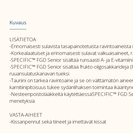
Kuvaus
LISÄTIETOA
-Erinomaisesti sulavista tasapainotetuista ravintoaineista
-Korkealaatuiset ja erinomaisesti sulavat valkuaisaineet,
-SPECIFIC™ FGD Senior sisältää runsaasti A- ja E-vitamiini
-SPECIFIC™ FGD Senior sisältää frukto-oligosakkarideja (
ruuansulatuskanavan tueksi.
-Tauriini on tärkeä ravintoaine ja se on välttämätön ainee
karnitiinipitoisuus tukee sydänlihaksen toimintaa ikääntynee
-Nesteenpoistolääkkeitä käytettäessäSPECIFIC™ FGD Senior
menetyksiä.
VASTA-AIHEET
-Kissanpennut sekä tiineet ja imettävät kissat