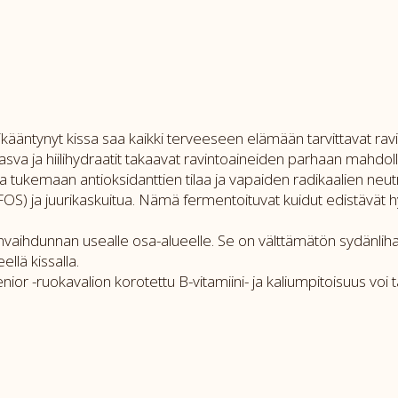
 ikääntynyt kissa saa kaikki terveeseen elämään tarvittavat rav
 rasva ja hiilihydraatit takaavat ravintoaineiden parhaan mahd
a tukemaan antioksidanttien tilaa ja vapaiden radikaalien neutr
FOS) ja juurikaskuitua. Nämä fermentoituvat kuidut edistävät 
nvaihdunnan usealle osa-alueelle. Se on välttämätön sydänlihaks
llä kissalla.
 -ruokavalion korotettu B-vitamiini- ja kaliumpitoisuus voi 