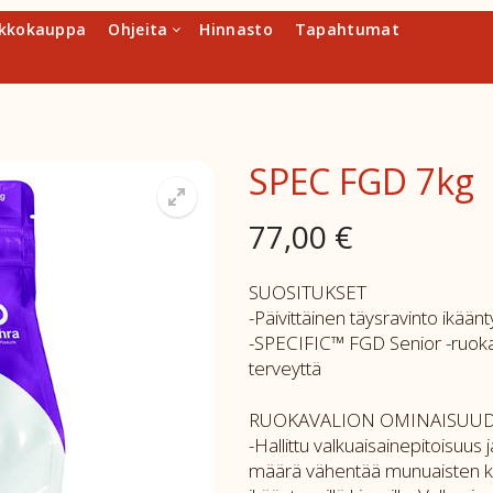
kkokauppa
Ohjeita
Hinnasto
Tapahtumat
SPEC FGD 7kg
77,00
€
SUOSITUKSET
-Päivittäinen täysravinto ikäänty
-SPECIFIC™ FGD Senior -ruokav
terveyttä
RUOKAVALION OMINAISUU
-Hallittu valkuaisainepitoisuus 
määrä vähentää munuaisten ku