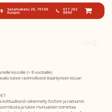
Satamakatu 20, 70100
017 262
Kuopio
8890
neille kissoille (> 8-vuotiaille)
alio tukee ravinnollisesti ikääntyneen kissan
DET
ja kohtuullisesti vähennetty fosforin ja natriumin
ormitusta ja tukee munuaisten toimintaa