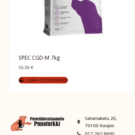
SPEC CGD-M 7kg
55,50
€
LISÄÄ OSTOSKORIIN
Satamakatu 20,
70100 Kuopio
017 262 8890