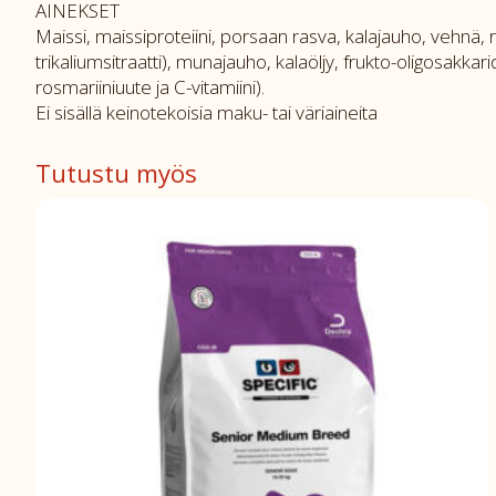
AINEKSET
Maissi, maissiproteiini, porsaan rasva, kalajauho, vehnä, rii
trikaliumsitraatti), munajauho, kalaöljy, frukto-oligosakkarid
rosmariiniuute ja C-vitamiini).
Ei sisällä keinotekoisia maku- tai väriaineita
Tutustu myös