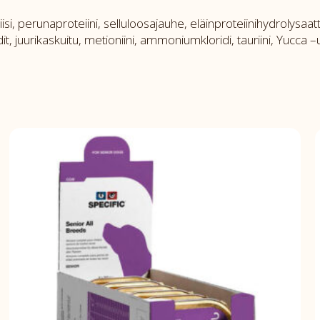
si, perunaproteiini, selluloosajauhe, eläinproteiinihydrolysaatti
it, juurikaskuitu, metioniini, ammoniumkloridi, tauriini, Yucca –uu