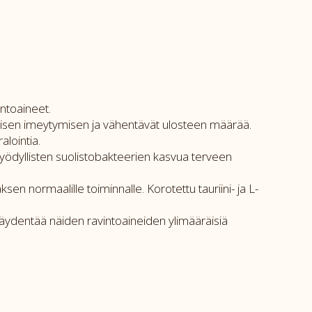
intoaineet.
ollisen imeytymisen ja vähentävät ulosteen määrää.
alointia.
hyödyllisten suolistobakteerien kasvua terveen
en normaalille toiminnalle. Korotettu tauriini- ja L-
täydentää näiden ravintoaineiden ylimääräisiä