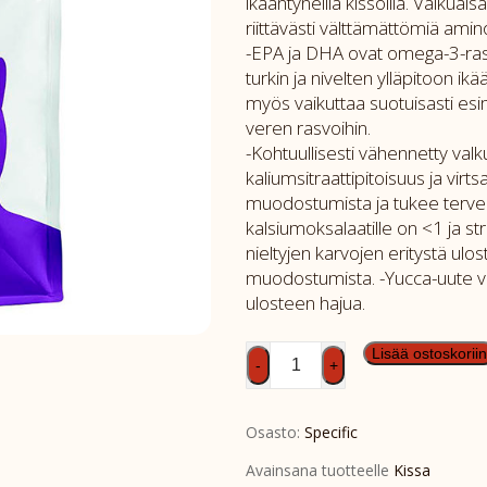
ikääntyneillä kissoilla. Valkuai
riittävästi välttämättömiä ami
-EPA ja DHA ovat omega-3-rasv
turkin ja nivelten ylläpitoon ik
myös vaikuttaa suotuisasti es
veren rasvoihin.
-Kohtuullisesti vähennetty valk
kaliumsitraattipitoisuus ja vir
muodostumista ja tukee terveit
kalsiumoksalaatille on <1 ja str
nieltyjen karvojen eritystä ul
muodostumista. -Yucca-uute v
ulosteen hajua.
SPEC
Lisää ostoskoriin
-
+
FGD
7kg
Osasto:
Specific
määrä
Avainsana tuotteelle
Kissa