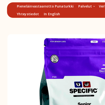
Hyppää
Pieneläinvastaanotto Punaturkki
Palvelut
Ver
sisältöön
Yhteystiedot
In English