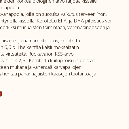
saineiden korkea biologinen arvo tarjoaa kissalle
nohappoja.
ahappoja, joilla on suotuisa vaikutus terveen ihon,
ääntyneillä kissoilla. Korotettu EPA- ja DHA-pitoisuus voi
imerkiksi munuaisten toimintaan, verenpaineeseen ja
uaisaine- ja natriumpitoisuus, korotettu
tsan 6,6 pH heikentää kalsiumoksalaatin
ä virtsateitä. Ruokavalion RSS-arvo
uviitille < 2,5. -Korotettu kuitupitoisuus edistää
osteen mukana ja vähentää karvapallojen
ähentää pahanhajuisten kaasujen tuotantoa ja