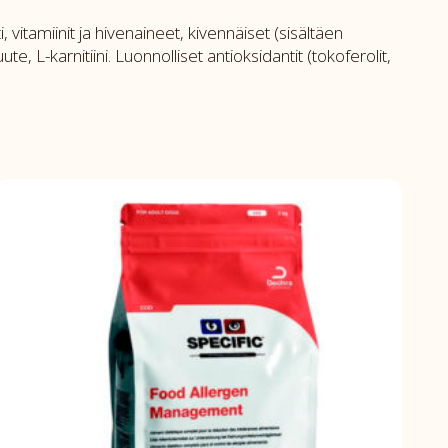
, vitamiinit ja hivenaineet, kivennäiset (sisältäen
te, L-karnitiini. Luonnolliset antioksidantit (tokoferolit,