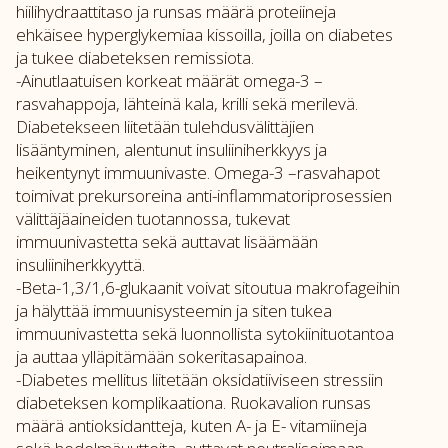
hiilihydraattitaso ja runsas määrä proteiineja
ehkäisee hyperglykemiaa kissoilla, joilla on diabetes
ja tukee diabeteksen remissiota.
-Ainutlaatuisen korkeat määrät omega-3 –
rasvahappoja, lähteinä kala, krilli sekä merilevä.
Diabetekseen liitetään tulehdusvälittäjien
lisääntyminen, alentunut insuliiniherkkyys ja
heikentynyt immuunivaste. Omega-3 –rasvahapot
toimivat prekursoreina anti-inflammatoriprosessien
välittäjäaineiden tuotannossa, tukevat
immuunivastetta sekä auttavat lisäämään
insuliiniherkkyyttä.
-Beta-1,3/1,6-glukaanit voivat sitoutua makrofageihin
ja hälyttää immuunisysteemin ja siten tukea
immuunivastetta sekä luonnollista sytokiinituotantoa
ja auttaa ylläpitämään sokeritasapainoa.
-Diabetes mellitus liitetään oksidatiiviseen stressiin
diabeteksen komplikaationa. Ruokavalion runsas
määrä antioksidantteja, kuten A- ja E- vitamiineja