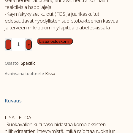
sekä hedelmäuutteita, auttavat neutralisoimaan
reaktiivisia happilajeja.
-Käymiskykyiset kuidut (FOS ja juurikaskuitu)
edesauttavat hyödyllisten suolistobakteerien kasvua
ja terveen mikrobiomin ylläpitoa diabeteskissalla
SPEC
Lisää ostoskoriin
-
+
FEW-
MD
Osasto:
Specific
7x100g
määrä
Avainsana tuotteelle
Kissa
Kuvaus
LISÄTIETOA
-Ruokavalion kuitutaso hidastaa kompleksisten
hiilihydraattien imeytymistä, mikä rajoittaa ruokailun