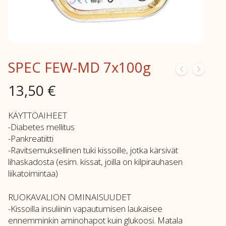
SPEC FEW-MD 7x100g
13,50
€
KÄYTTÖAIHEET
-Diabetes mellitus
-Pankreatiitti
-Ravitsemuksellinen tuki kissoille, jotka kärsivät
lihaskadosta (esim. kissat, joilla on kilpirauhasen
liikatoimintaa)
RUOKAVALION OMINAISUUDET
-Kissoilla insuliinin vapautumisen laukaisee
ennemminkin aminohapot kuin glukoosi. Matala