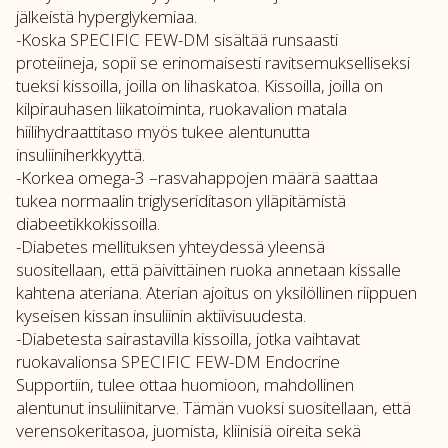
jälkeistä hyperglykemiaa.
-Koska SPECIFIC FEW-DM sisältää runsaasti
proteiineja, sopii se erinomaisesti ravitsemukselliseksi
tueksi kissoilla, joilla on lihaskatoa. Kissoilla, joilla on
kilpirauhasen liikatoiminta, ruokavalion matala
hiilihydraattitaso myös tukee alentunutta
insuliiniherkkyyttä.
-Korkea omega-3 –rasvahappojen määrä saattaa
tukea normaalin triglyseriditason ylläpitämistä
diabeetikkokissoilla.
-Diabetes mellituksen yhteydessä yleensä
suositellaan, että päivittäinen ruoka annetaan kissalle
kahtena ateriana. Aterian ajoitus on yksilöllinen riippuen
kyseisen kissan insuliinin aktiivisuudesta.
-Diabetesta sairastavilla kissoilla, jotka vaihtavat
ruokavalionsa SPECIFIC FEW-DM Endocrine
Supportiin, tulee ottaa huomioon, mahdollinen
alentunut insuliinitarve. Tämän vuoksi suositellaan, että
verensokeritasoa, juomista, kliinisiä oireita sekä