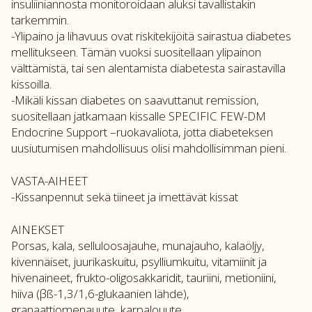
insuliiniannosta monitoroidaan aluksi tavallistakin
tarkemmin.
-Ylipaino ja lihavuus ovat riskitekijöitä sairastua diabetes
mellitukseen. Tämän vuoksi suositellaan ylipainon
välttämistä, tai sen alentamista diabetesta sairastavilla
kissoilla.
-Mikäli kissan diabetes on saavuttanut remission,
suositellaan jatkamaan kissalle SPECIFIC FEW-DM
Endocrine Support –ruokavaliota, jotta diabeteksen
uusiutumisen mahdollisuus olisi mahdollisimman pieni.
VASTA-AIHEET
-Kissanpennut sekä tiineet ja imettävät kissat
AINEKSET
Porsas, kala, selluloosajauhe, munajauho, kalaöljy,
kivennäiset, juurikaskuitu, psylliumkuitu, vitamiinit ja
hivenaineet, frukto-oligosakkaridit, tauriini, metioniini,
hiiva (βß-1,3/1,6-glukaanien lähde),
granaattiomenauute, karpalouute,