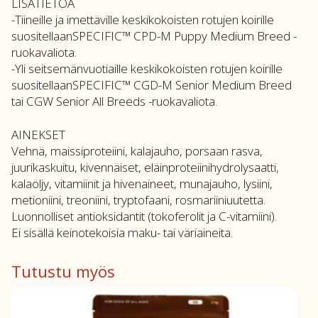
LISÄTIETOA
-Tiineille ja imettäville keskikokoisten rotujen koirille
suositellaanSPECIFIC™ CPD-M Puppy Medium Breed -
ruokavaliota.
-Yli seitsemänvuotiaille keskikokoisten rotujen koirille
suositellaanSPECIFIC™ CGD-M Senior Medium Breed
tai CGW Senior All Breeds -ruokavaliota.
AINEKSET
Vehnä, maissiproteiini, kalajauho, porsaan rasva,
juurikaskuitu, kivennäiset, eläinproteiinihydrolysaatti,
kalaöljy, vitamiinit ja hivenaineet, munajauho, lysiini,
metioniini, treoniini, tryptofaani, rosmariiniuutetta.
Luonnolliset antioksidantit (tokoferolit ja C-vitamiini).
Ei sisällä keinotekoisia maku- tai väriaineita.
Tutustu myös