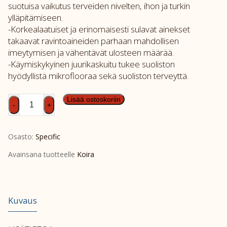
suotuisa vaikutus terveiden nivelten, ihon ja turkin
ylläpitämiseen.
-Korkealaatuiset ja erinomaisesti sulavat ainekset
takaavat ravintoaineiden parhaan mahdollisen
imeytymisen ja vähentävät ulosteen määrää.
-Käymiskykyinen juurikaskuitu tukee suoliston
hyödyllistä mikroflooraa sekä suoliston terveyttä.
SPEC
Lisää ostoskoriin
-
+
CXD-
M
Osasto:
Specific
7kg
määrä
Avainsana tuotteelle
Koira
Kuvaus