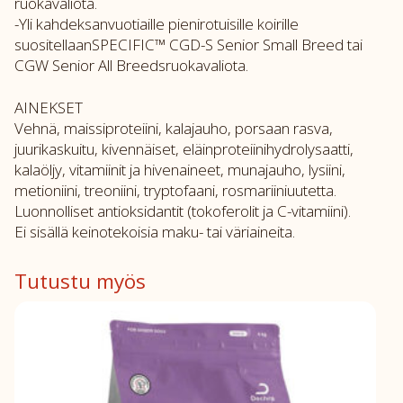
ruokavaliota.
-Yli kahdeksanvuotiaille pienirotuisille koirille
suositellaanSPECIFIC™ CGD-S Senior Small Breed tai
CGW Senior All Breedsruokavaliota.
AINEKSET
Vehnä, maissiproteiini, kalajauho, porsaan rasva,
juurikaskuitu, kivennäiset, eläinproteiinihydrolysaatti,
kalaöljy, vitamiinit ja hivenaineet, munajauho, lysiini,
metioniini, treoniini, tryptofaani, rosmariiniuutetta.
Luonnolliset antioksidantit (tokoferolit ja C-vitamiini).
Ei sisällä keinotekoisia maku- tai väriaineita.
Tutustu myös