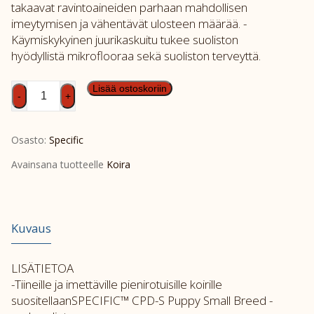
takaavat ravintoaineiden parhaan mahdollisen
imeytymisen ja vähentävät ulosteen määrää. -
Käymiskykyinen juurikaskuitu tukee suoliston
hyödyllistä mikroflooraa sekä suoliston terveyttä.
SPEC
Lisää ostoskoriin
-
+
CXD-
S
Osasto:
Specific
4kg
määrä
Avainsana tuotteelle
Koira
Kuvaus
LISÄTIETOA
-Tiineille ja imettäville pienirotuisille koirille
suositellaanSPECIFIC™ CPD-S Puppy Small Breed -