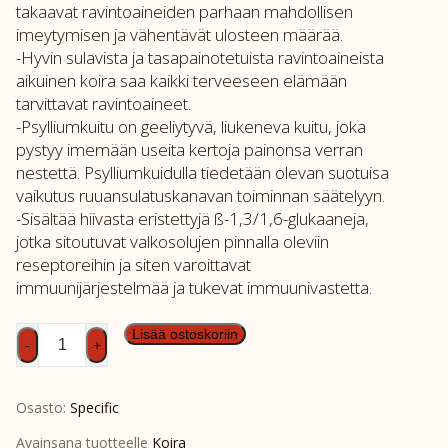
takaavat ravintoaineiden parhaan mahdollisen
imeytymisen ja vähentävät ulosteen määrää.
-Hyvin sulavista ja tasapainotetuista ravintoaineista
aikuinen koira saa kaikki terveeseen elämään
tarvittavat ravintoaineet.
-Psylliumkuitu on geeliytyvä, liukeneva kuitu, joka
pystyy imemään useita kertoja painonsa verran
nestettä. Psylliumkuidulla tiedetään olevan suotuisa
vaikutus ruuansulatuskanavan toiminnan säätelyyn.
-Sisältää hiivasta eristettyjä ß-1,3/1,6-glukaaneja,
jotka sitoutuvat valkosolujen pinnalla oleviin
reseptoreihin ja siten varoittavat
immuunijärjestelmää ja tukevat immuunivastetta.
SPEC
Lisää ostoskoriin
-
+
CXW
6x300g
Osasto:
Specific
määrä
Avainsana tuotteelle
Koira