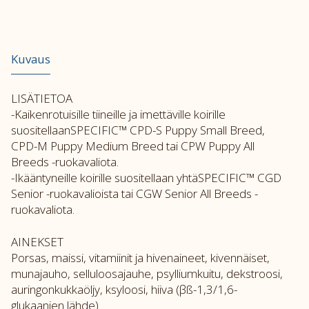
Kuvaus
LISÄTIETOA
-Kaikenrotuisille tiineille ja imettäville koirille
suositellaanSPECIFIC™ CPD-S Puppy Small Breed,
CPD-M Puppy Medium Breed tai CPW Puppy All
Breeds -ruokavaliota.
-Ikääntyneille koirille suositellaan yhtäSPECIFIC™ CGD
Senior -ruokavalioista tai CGW Senior All Breeds -
ruokavaliota.
AINEKSET
Porsas, maissi, vitamiinit ja hivenaineet, kivennäiset,
munajauho, selluloosajauhe, psylliumkuitu, dekstroosi,
auringonkukkaöljy, ksyloosi, hiiva (βß-1,3/1,6-
glukaanien lähde).