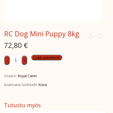
RC Dog Mini Puppy 8kg
72,80
€
RC
Lisää ostoskoriin
-
+
Dog
Mini
Osasto:
Royal Canin
Puppy
8kg
Avainsana tuotteelle
Koira
määrä
Tutustu myös