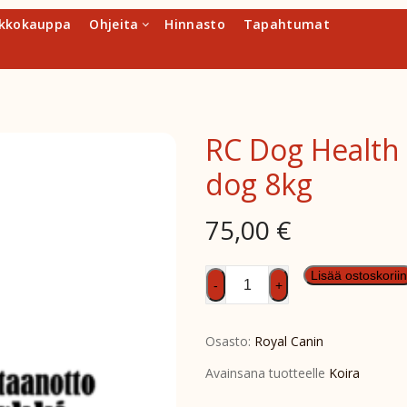
kkokauppa
Ohjeita
Hinnasto
Tapahtumat
RC Dog Health 
dog 8kg
75,00
€
RC
Lisää ostoskoriin
-
+
Dog
Health
Osasto:
Royal Canin
Neutered
adult
Avainsana tuotteelle
Koira
small