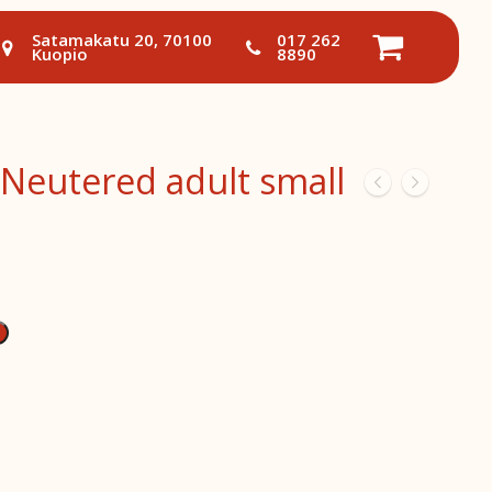
Satamakatu 20, 70100
017 262
Kuopio
8890
Neutered adult small