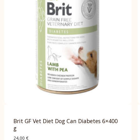
Brit GF Vet Diet Dog Can Diabetes 6×400
g
24,00
€