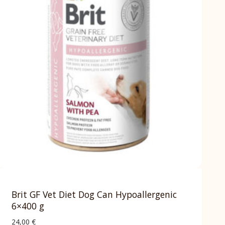
Brit GF Vet Diet Dog Can Hypoallergenic
6×400 g
24,00
€