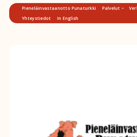
Hyppää
Pieneläinvastaanotto Punaturkki
Palvelut
Ver
sisältöön
Yhteystiedot
In English