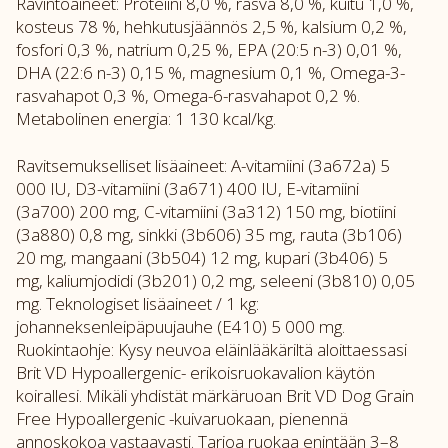
Ravintoaineet: Proteiini 8,0 %, rasva 8,0 %, kuitu 1,0 %,
kosteus 78 %, hehkutusjäännös 2,5 %, kalsium 0,2 %,
fosfori 0,3 %, natrium 0,25 %, EPA (20:5 n-3) 0,01 %,
DHA (22:6 n-3) 0,15 %, magnesium 0,1 %, Omega-3-
rasvahapot 0,3 %, Omega-6-rasvahapot 0,2 %.
Metabolinen energia: 1 130 kcal/kg.
Ravitsemukselliset lisäaineet: A-vitamiini (3a672a) 5
000 IU, D3-vitamiini (3a671) 400 IU, E-vitamiini
(3a700) 200 mg, C-vitamiini (3a312) 150 mg, biotiini
(3a880) 0,8 mg, sinkki (3b606) 35 mg, rauta (3b106)
20 mg, mangaani (3b504) 12 mg, kupari (3b406) 5
mg, kaliumjodidi (3b201) 0,2 mg, seleeni (3b810) 0,05
mg. Teknologiset lisäaineet / 1 kg:
johanneksenleipäpuujauhe (E410) 5 000 mg.
Ruokintaohje: Kysy neuvoa eläinlääkäriltä aloittaessasi
Brit VD Hypoallergenic- erikoisruokavalion käytön
koirallesi. Mikäli yhdistät märkäruoan Brit VD Dog Grain
Free Hypoallergenic -kuivaruokaan, pienennä
annoskokoa vastaavasti. Tarjoa ruokaa enintään 3–8