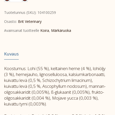
GF
Vet
Tuotetunnus (SKU):
104100259
Diet
Dog
Osasto:
Brit Veterinary
Can
Avainsanat tuotteelle
Koira
,
Märkäruoka
Hypoallergenic
6x400
g
määrä
Kuvaus
Koostumus: Lohi (55 %), keltainen herne (4 %), lohiöljy
(3 %), hernejauho, lignoselluloosa, kalsiumkarbonaatti,
kuivattu levä (0,5 %, Schizochytrium limacinum),
kuivattu levä (0,5 %, Ascophyllum nodosum), mannan-
oligosakkaridit (0,005%), ß-glukaanit (0,005%), frukto-
oligosakkaridit (0,004 %), Mojave yucca (0,003 %),
kuivattu tyrni (0,003%).