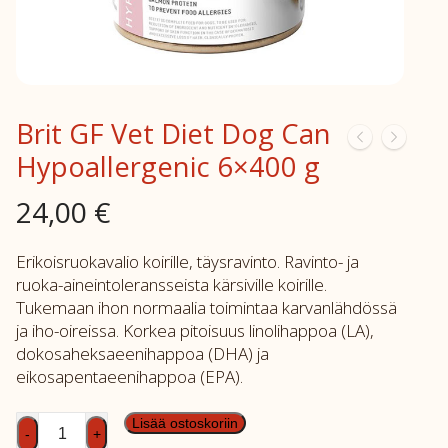
Brit GF Vet Diet Dog Can
Hypoallergenic 6×400 g
24,00
€
Erikoisruokavalio koirille, täysravinto. Ravinto- ja
ruoka-aineintoleransseista kärsiville koirille.
Tukemaan ihon normaalia toimintaa karvanlähdössä
ja iho-oireissa. Korkea pitoisuus linolihappoa (LA),
dokosaheksaeenihappoa (DHA) ja
eikosapentaeenihappoa (EPA).
Brit
Lisää ostoskoriin
-
+