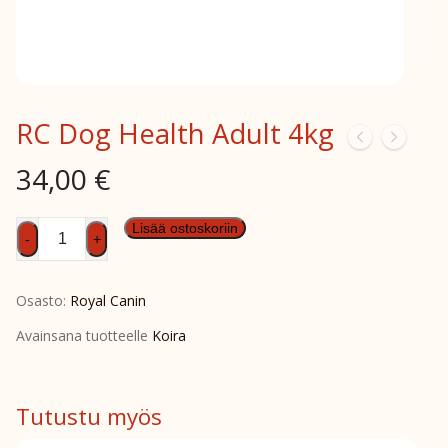
RC Dog Health Adult 4kg
34,00
€
RC
Lisää ostoskoriin
-
+
Dog
Health
Osasto:
Royal Canin
Adult
4kg
Avainsana tuotteelle
Koira
määrä
Tutustu myös