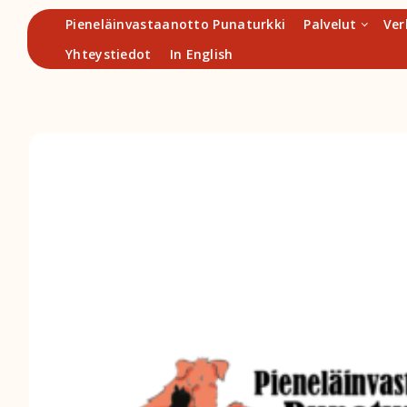
Hyppää
Pieneläinvastaanotto Punaturkki
Palvelut
Ver
sisältöön
Yhteystiedot
In English