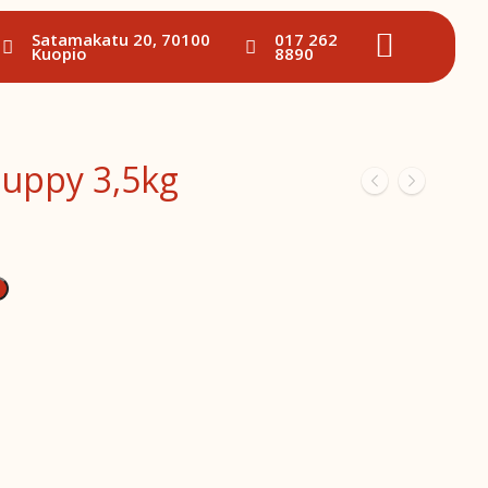
Satamakatu 20, 70100
017 262
Kuopio
8890
Puppy 3,5kg