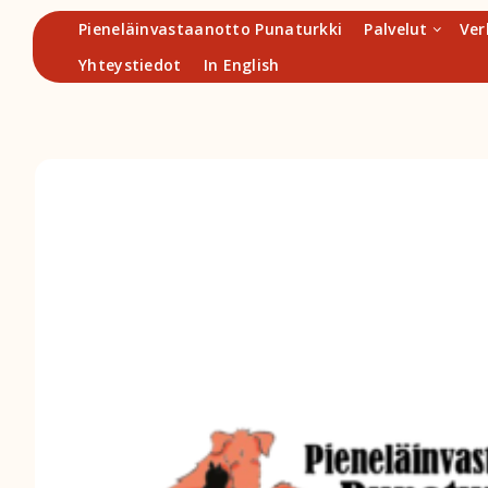
Hyppää
Pieneläinvastaanotto Punaturkki
Palvelut
Ver
sisältöön
Yhteystiedot
In English