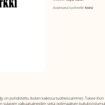
wet
Avainsana tuotteelle
Koira
loaf
12x400g
määrä
laöljy on puhdistettu (kuten kaikissa tuotteissamme). Tukee ih
vin sulavien valkuaisaineiden sekä optimaalisen kuitukoostumu