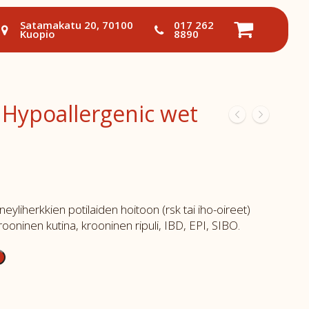
Satamakatu 20, 70100
017 262
Kuopio
8890
Hypoallergenic wet
eyliherkkien potilaiden hoitoon (rsk tai iho-oireet)
Krooninen kutina, krooninen ripuli, IBD, EPI, SIBO.