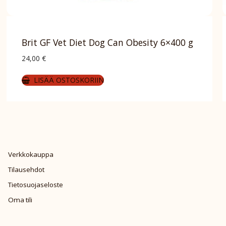
Brit GF Vet Diet Dog Can Obesity 6×400 g
24,00
€
LISÄÄ OSTOSKORIIN
Verkkokauppa
Tilausehdot
Tietosuojaseloste
Oma tili