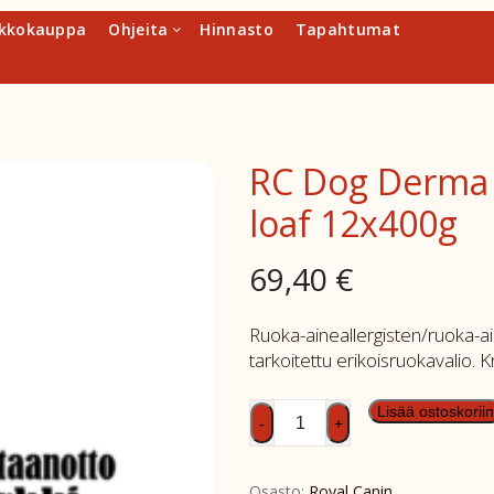
kkokauppa
Ohjeita
Hinnasto
Tapahtumat
RC Dog Derma 
loaf 12x400g
69,40
€
Ruoka-aineallergisten/ruoka-ain
tarkoitettu erikoisruokavalio. 
RC
Lisää ostoskoriin
-
+
Dog
Derma
Osasto:
Royal Canin
Hypoallergenic