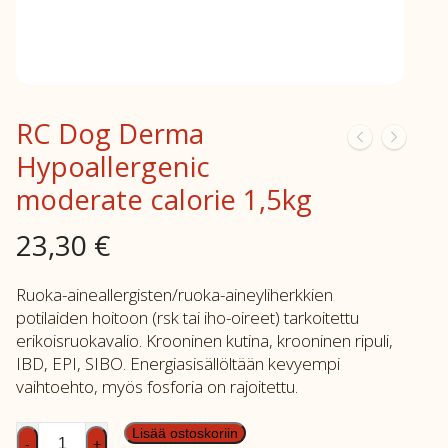
RC Dog Derma
Hypoallergenic
moderate calorie 1,5kg
23,30
€
Ruoka-aineallergisten/ruoka-aineyliherkkien
potilaiden hoitoon (rsk tai iho-oireet) tarkoitettu
erikoisruokavalio. Krooninen kutina, krooninen ripuli,
IBD, EPI, SIBO. Energiasisällöltään kevyempi
vaihtoehto, myös fosforia on rajoitettu.
RC
Lisää ostoskoriin
-
+