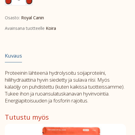
Dog
Derma
Osasto:
Royal Canin
Hypoallergenic
moderate
Avainsana tuotteelle
Koira
calorie
1,5kg
määrä
Kuvaus
Proteeinin lähteenä hydrolysoitu soijaproteiini,
hiilihydraattina hyvin siedetty ja sulava riisi. Myös
kalaöljy on puhdistettu (kuten kaikissa tuotteissamme).
Tukee ihon ja ruoansulatuskanavan hyvinvointia.
Energiapitoisuuden ja fosforin rajoitus.
Tutustu myös