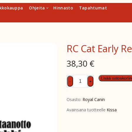
kkokauppa
Ohjeita
Hinnasto
Tapahtumat
RC Cat Early Re
38,30
€
RC
Lisää ostoskoriin
-
+
Cat
Early
Osasto:
Royal Canin
Renal
3,5kg
Avainsana tuotteelle
Kissa
määrä