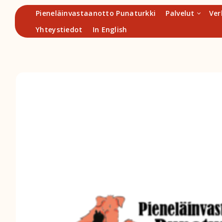
Hyppää
Pieneläinvastaanotto Punaturkki
Palvelut
Ver
sisältöön
Yhteystiedot
In English