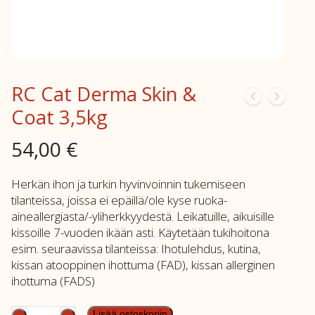
RC Cat Derma Skin &
Coat 3,5kg
54,00
€
Herkän ihon ja turkin hyvinvoinnin tukemiseen
tilanteissa, joissa ei epäillä/ole kyse ruoka-
aineallergiasta/-yliherkkyydestä. Leikatuille, aikuisille
kissoille 7-vuoden ikään asti. Käytetään tukihoitona
esim. seuraavissa tilanteissa: Ihotulehdus, kutina,
kissan atooppinen ihottuma (FAD), kissan allerginen
ihottuma (FADS)
RC
Lisää ostoskoriin