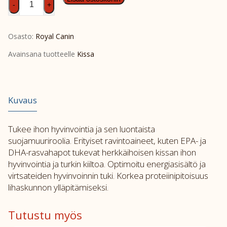
-
+
Cat
Derma
Osasto:
Royal Canin
Skin
&
Avainsana tuotteelle
Kissa
Coat
3,5kg
määrä
Kuvaus
Tukee ihon hyvinvointia ja sen luontaista
suojamuuriroolia. Erityiset ravintoaineet, kuten EPA- ja
DHA-rasvahapot tukevat herkkäihoisen kissan ihon
hyvinvointia ja turkin kiiltoa. Optimoitu energiasisältö ja
virtsateiden hyvinvoinnin tuki. Korkea proteiinipitoisuus
lihaskunnon ylläpitämiseksi.
Tutustu myös