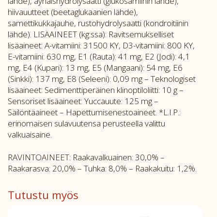
lähde), äyriäishydrolysaatti (glukosamiinin lähde),
hiivauutteet (beetaglukaanien lähde),
samettikukkajauhe, rustohydrolysaatti (kondroitiinin
lähde). LISÄAINEET (kg:ssa): Ravitsemukselliset
lisäaineet: A-vitamiini: 31500 KY, D3-vitamiini: 800 KY,
E-vitamiini: 630 mg, E1 (Rauta): 41 mg, E2 (Jodi): 4,1
mg, E4 (Kupari): 13 mg, E5 (Mangaani): 54 mg, E6
(Sinkki): 137 mg, E8 (Seleeni): 0,09 mg – Teknologiset
lisäaineet: Sedimenttiperäinen klinoptiloliitti: 10 g –
Sensoriset lisäaineet: Yuccauute: 125 mg –
Säilöntäaineet – Hapettumisenestoaineet. *L.I.P.:
erinomaisen sulavuutensa perusteella valittu
valkuaisaine.
RAVINTOAINEET: Raakavalkuainen: 30,0% –
Raakarasva: 20,0% – Tuhka: 8,0% – Raakakuitu: 1,2%.
Tutustu myös