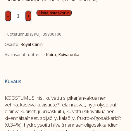
French
Lisää ostoskoriin
-
+
Bulldog
Puppy
Tuotetunnus (SKU):
39900100
10kg
määrä
Osasto:
Royal Canin
Avainsanat tuotteelle
Koira
,
Kuivaruoka
Kuvaus
KOOSTUMUS: riisi, kuivattu siipikarjanvalkuainen,
vehnä, kasvivalkuaisuute*, eläinrasvat, hydrolysoidut
eläinvalkuaiset, juurikaskuitu, kuivattu sikavalkuainen,
kivennäisaineet, soijaöljy, kalaöljy, frukto-oligosakkaridit
(0,34%), hydrolysoitu hiiva (mannaanioligosakkaridien