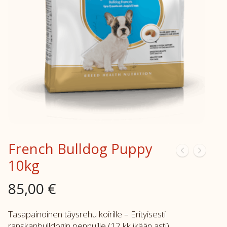
French Bulldog Puppy
10kg
85,00
€
Tasapainoinen täysrehu koirille – Erityisesti
ranskanbulldogin pennuille (12 kk ikään asti)