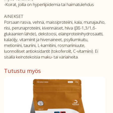
-Koirat, joilla on hyperlipidemia tai haimatulehdus
AINEKSET
Porsaan rasva, vehnä, maissiproteiini, kala, munajauho,
riisi, perunaproteiini, kivennäiset, hiiva (βß-1,3/1,6-
glukaanien lähde), dekstoosi, eläinproteiinihydrosaatti,
kalaöljy, vitamiinit ja hivenaineet, psylliumkuitu,
metioniini, tauriini, L-karnitiini, rosmariiniuute,
luonnolliset antioksidantit (tokoferolit, C-vitamiini). Ei
sisällä keinotekoisia maku- tai väriaineita.
Tutustu myös