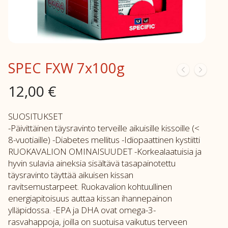
SPEC FXW 7x100g
12,00
€
SUOSITUKSET
-Päivittäinen täysravinto terveille aikuisille kissoille (<
8-vuotiaille) -Diabetes mellitus -Idiopaattinen kystiitti
RUOKAVALION OMINAISUUDET -Korkealaatuisia ja
hyvin sulavia aineksia sisältävä tasapainotettu
täysravinto täyttää aikuisen kissan
ravitsemustarpeet. Ruokavalion kohtuullinen
energiapitoisuus auttaa kissan ihannepainon
ylläpidossa. -EPA ja DHA ovat omega-3-
rasvahappoja, joilla on suotuisa vaikutus terveen