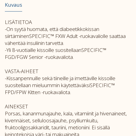
Kuvaus
LISÄTIETOA
-On syytä huomata, että diabeetikkokissan
siirtäminenSPECIFIC™ FXW Adult -ruokavaliolle saattaa
vähentää insuliinin tarvetta.
-Yli 8-vuotiaille kissoille suositellaanSPECIFIC™
FGD/FGW Senior -ruokavaliota.
VASTA-AIHEET
-Kissanpennuille sekä tiineille ja imettäville kissoille
suositellaan mieluummin käytettäväksiSPECIFIC™
FPD/FPW Kitten -ruokavaliota.
AINEKSET
Porsas, kananmunajauhe, kala, vitamiinit ja hivenaineet,
kivennäiset, selluloosajauhe, psylliumkuitu,
fruktooligosakkaridit, tauriini, metioniini. Ei sisällä
keinotekoisia väri- tai makuaineita.