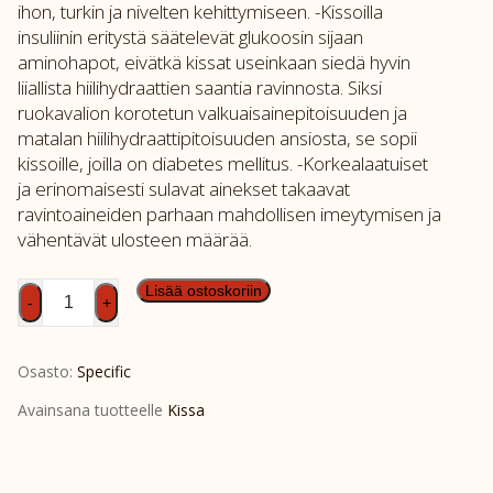
ihon, turkin ja nivelten kehittymiseen. -Kissoilla
insuliinin eritystä säätelevät glukoosin sijaan
aminohapot, eivätkä kissat useinkaan siedä hyvin
liiallista hiilihydraattien saantia ravinnosta. Siksi
ruokavalion korotetun valkuaisainepitoisuuden ja
matalan hiilihydraattipitoisuuden ansiosta, se sopii
kissoille, joilla on diabetes mellitus. -Korkealaatuiset
ja erinomaisesti sulavat ainekset takaavat
ravintoaineiden parhaan mahdollisen imeytymisen ja
vähentävät ulosteen määrää.
SPEC
Lisää ostoskoriin
-
+
FXW
7x100g
Osasto:
Specific
määrä
Avainsana tuotteelle
Kissa