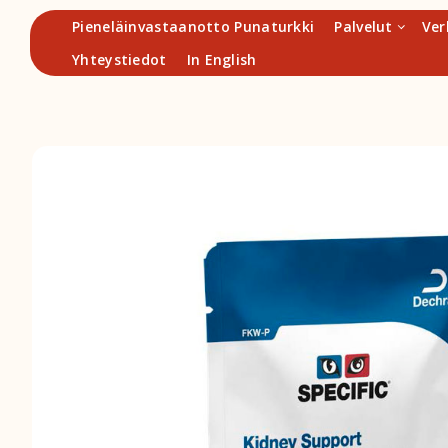
Hyppää
Pieneläinvastaanotto Punaturkki
Palvelut
Ver
sisältöön
Yhteystiedot
In English