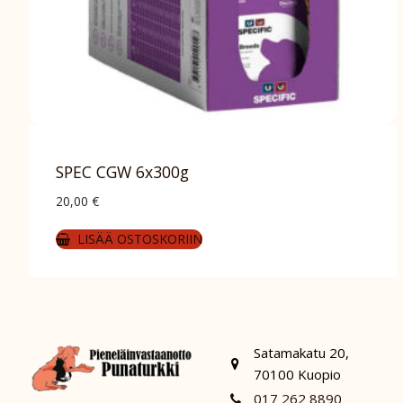
SPEC CGW 6x300g
20,00
€
LISÄÄ OSTOSKORIIN
Satamakatu 20,
70100 Kuopio
017 262 8890