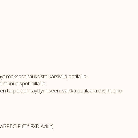
maksasairauksista kärsivillä potilailla.
unuaispotilaillailla.
tarpeiden täyttymiseen, vaikka potilaalla olisi huono
taiSPECIFIC™ FXD Adult)