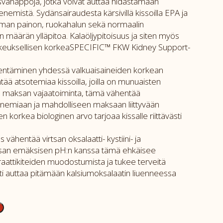
vahappoja, jotka voivat auttaa hidastamaan
emistä. Sydänsairaudesta kärsivillä kissoilla EPA ja
man painon, ruokahalun sekä normaalin
n määrän ylläpitoa. Kalaöljypitoisuus ja siten myös
kkeuksellisen korkeaSPECIFIC™ FKW Kidney Support-
nentäminen yhdessä valkuaisaineiden korkean
ää atsotemiaa kissoilla, joilla on munuaisten
a on maksan vajaatoiminta, tämä vähentää
emiaan ja mahdolliseen maksaan liittyvään
n korkea biologinen arvo tarjoaa kissalle riittävästi
.
s vähentää virtsan oksalaatti- kystiini- ja
irtsan emäksisen pH:n kanssa tämä ehkäisee
 uraattikiteiden muodostumista ja tukee terveitä
aatti auttaa pitämään kalsiumoksalaatin liuenneessa