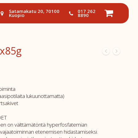
Satamakatu 20, 70100
017 262
Kuopio
8890
2x85g
oiminta
asipotilaita lukuunottamatta)
irtsakivet
DET
inen on välttämätöntä hyperfosfatemian
 vajaatoiminnan etenemisen hidastamiseksi.