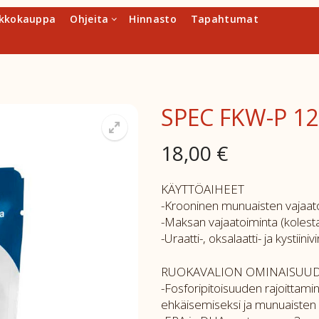
kkokauppa
Ohjeita
Hinnasto
Tapahtumat
SPEC FKW-P 1
18,00
€
KÄYTTÖAIHEET
-Krooninen munuaisten vajaat
-Maksan vajaatoiminta (kolesta
-Uraatti-, oksalaatti- ja kystiiniv
RUOKAVALION OMINAISUU
-Fosforipitoisuuden rajoittam
ehkäisemiseksi ja munuaisten