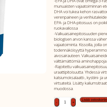
-EPA ja DHA ovat omega-3-ras
munuaisten vajaatoiminnan eten
DHA voi tukea kehon rasvatto
verenpaineen ja verihiutaleide
EPA- ja DHA-pitoisuus on poi
ruokavaliossa
-Valkuaisainepitoisuuden pie
biologisen arvon kanssa vähent
vajaatoiminta. Kissoilla, joill
todennäköisyyttä hyperammon
aivosairauteen. Valkuaisaineide
välttämättömiä aminohappoja
-Rajoitettu valkuaisainepitoisuu
uraattipitoisuutta. Yhdessä v
kalsiumoksalaatti-, kystiini- ja
virtsateitä. Lisätty kaliumsitr
muodossa.
SPEC
Lisää ostoskoriin
-
+
FKW-