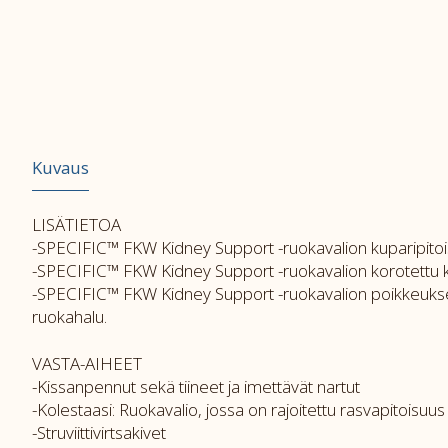
Kuvaus
LISÄTIETOA
-SPECIFIC™ FKW Kidney Support -ruokavalion kuparipitoisuut
-SPECIFIC™ FKW Kidney Support -ruokavalion korotettu kal
-SPECIFIC™ FKW Kidney Support -ruokavalion poikkeuksell
ruokahalu.
VASTA-AIHEET
-Kissanpennut sekä tiineet ja imettävät nartut
-Kolestaasi: Ruokavalio, jossa on rajoitettu rasvapito
-Struviittivirtsakivet