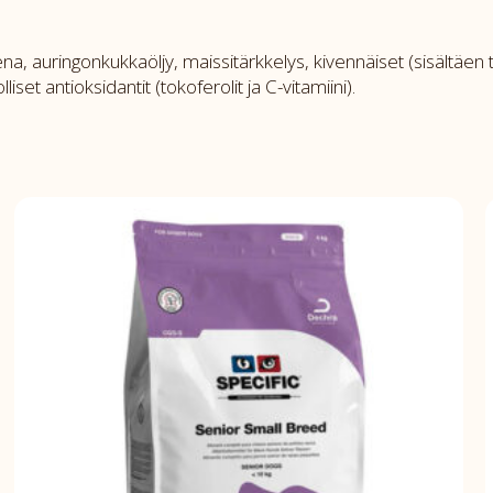
 auringonkukkaöljy, maissitärkkelys, kivennäiset (sisältäen trik
iset antioksidantit (tokoferolit ja C-vitamiini).