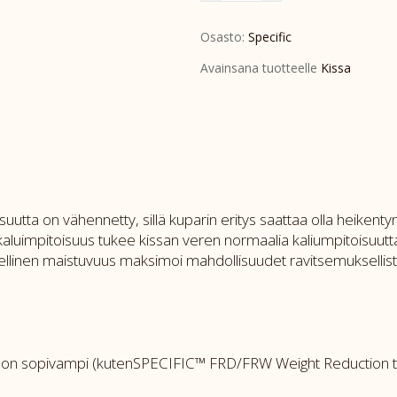
P
Osasto:
Specific
12x85g
määrä
Avainsana tuotteelle
Kissa
ta on vähennetty, sillä kuparin eritys saattaa olla heikentynyt 
uimpitoisuus tukee kissan veren normaalia kaliumpitoisuutta m
inen maistuvuus maksimoi mahdollisuudet ravitsemuksellisten 
isuus on sopivampi (kutenSPECIFIC™ FRD/FRW Weight Reduction 