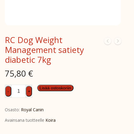
RC Dog Weight
Management satiety
diabetic 7kg
75,80
€
RC
Lisää ostoskoriin
-
+
Dog
Weight
Osasto:
Royal Canin
Management
satiety
Avainsana tuotteelle
Koira
diabetic
7kg