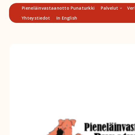
Hyppää
Pieneläinvastaanotto Punaturkki
Palvelut
Ver
sisältöön
Yhteystiedot
In English