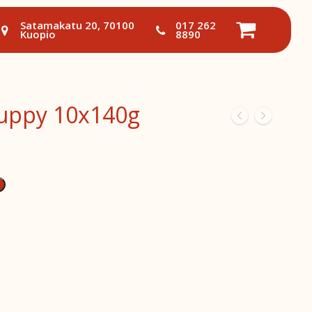
Satamakatu 20, 70100
017 262
Kuopio
8890
uppy 10x140g