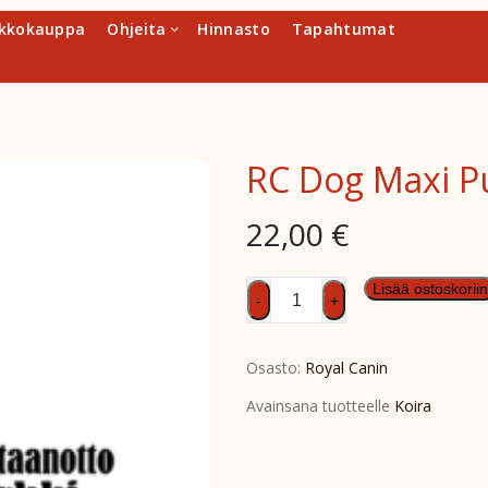
kkokauppa
Ohjeita
Hinnasto
Tapahtumat
RC Dog Maxi P
22,00
€
RC
Lisää ostoskoriin
-
+
Dog
Maxi
Osasto:
Royal Canin
Puppy
10x140g
Avainsana tuotteelle
Koira
määrä