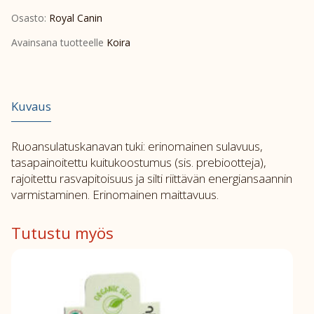
gastrointestinal
Osasto:
Royal Canin
low
fat
Avainsana tuotteelle
Koira
1,5kg
määrä
Kuvaus
Ruoansulatuskanavan tuki: erinomainen sulavuus,
tasapainoitettu kuitukoostumus (sis. prebiootteja),
rajoitettu rasvapitoisuus ja silti riittävän energiansaannin
varmistaminen. Erinomainen maittavuus.
Tutustu myös