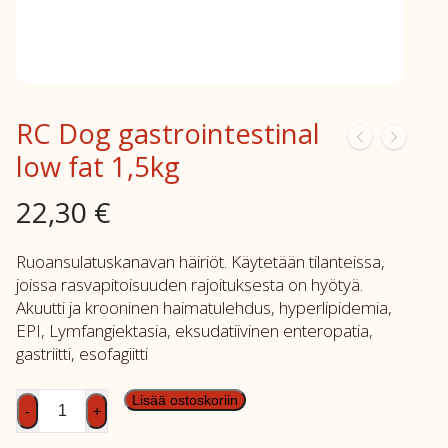
RC Dog gastrointestinal
low fat 1,5kg
22,30
€
Ruoansulatuskanavan häiriöt. Käytetään tilanteissa,
joissa rasvapitoisuuden rajoituksesta on hyötyä.
Akuutti ja krooninen haimatulehdus, hyperlipidemia,
EPI, Lymfangiektasia, eksudatiivinen enteropatia,
gastriitti, esofagiitti
RC
Lisää ostoskoriin
-
+
Dog