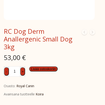
RC Dog Derm
Anallergenic Small Dog
3kg
53,00
€
RC
Lisää ostoskoriin
-
+
Dog
Derm
Osasto:
Royal Canin
Anallergenic
Small
Avainsana tuotteelle
Koira
Dog
3kg