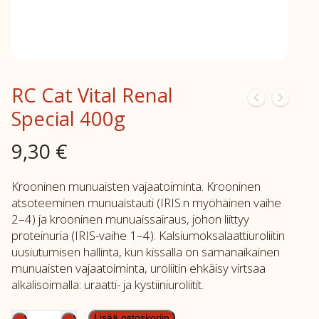
RC Cat Vital Renal
Special 400g
9,30
€
Krooninen munuaisten vajaatoiminta. Krooninen
atsoteeminen munuaistauti (IRIS:n myöhäinen vaihe
2–4) ja krooninen munuaissairaus, johon liittyy
proteinuria (IRIS-vaihe 1–4). Kalsiumoksalaattiuroliitin
uusiutumisen hallinta, kun kissalla on samanaikainen
munuaisten vajaatoiminta, uroliitin ehkäisy virtsaa
alkalisoimalla: uraatti- ja kystiiniuroliitit.
RC
Lisää ostoskoriin