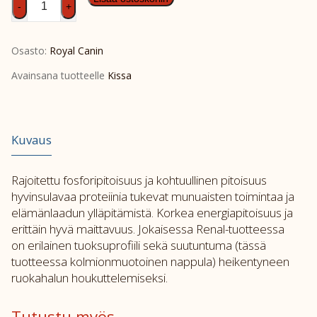
-
+
Cat
Vital
Osasto:
Royal Canin
Renal
Special
Avainsana tuotteelle
Kissa
400g
määrä
Kuvaus
Rajoitettu fosforipitoisuus ja kohtuullinen pitoisuus
hyvinsulavaa proteiinia tukevat munuaisten toimintaa ja
elämänlaadun ylläpitämistä. Korkea energiapitoisuus ja
erittäin hyvä maittavuus. Jokaisessa Renal-tuotteessa
on erilainen tuoksuprofiili sekä suutuntuma (tässä
tuotteessa kolmionmuotoinen nappula) heikentyneen
ruokahalun houkuttelemiseksi.
Tutustu myös