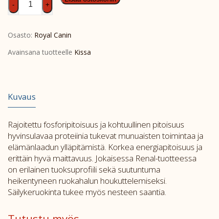
-
+
Cat
Vital
Osasto:
Royal Canin
Renal
Loaf
Avainsana tuotteelle
Kissa
12x85g
määrä
Kuvaus
Rajoitettu fosforipitoisuus ja kohtuullinen pitoisuus
hyvinsulavaa proteiinia tukevat munuaisten toimintaa ja
elämänlaadun ylläpitämistä. Korkea energiapitoisuus ja
erittäin hyvä maittavuus. Jokaisessa Renal-tuotteessa
on erilainen tuoksuprofiili sekä suutuntuma
heikentyneen ruokahalun houkuttelemiseksi.
Säilykeruokinta tukee myös nesteen saantia.
Tutustu myös