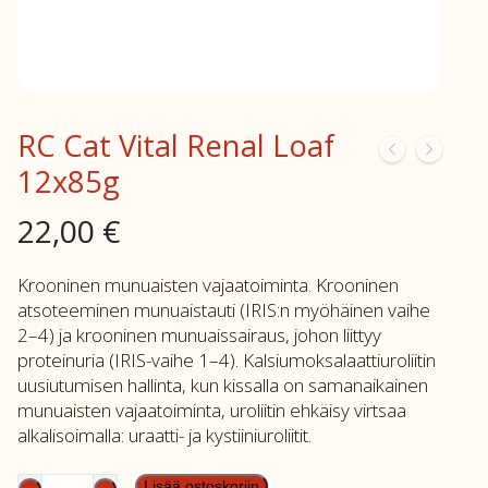
RC Cat Vital Renal Loaf
12x85g
22,00
€
Krooninen munuaisten vajaatoiminta. Krooninen
atsoteeminen munuaistauti (IRIS:n myöhäinen vaihe
2–4) ja krooninen munuaissairaus, johon liittyy
proteinuria (IRIS-vaihe 1–4). Kalsiumoksalaattiuroliitin
uusiutumisen hallinta, kun kissalla on samanaikainen
munuaisten vajaatoiminta, uroliitin ehkäisy virtsaa
alkalisoimalla: uraatti- ja kystiiniuroliitit.
RC
Lisää ostoskoriin