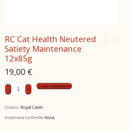
RC Cat Health Neutered
Satiety Maintenance
12x85g
19,00
€
RC
Lisää ostoskoriin
-
+
Cat
Health
Osasto:
Royal Canin
Neutered
Satiety
Avainsana tuotteelle
Kissa
Maintenance
12x85g