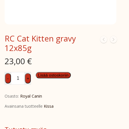
RC Cat Kitten gravy
12x85g
23,00
€
RC
Lisää ostoskoriin
-
+
Cat
Kitten
Osasto:
Royal Canin
gravy
12x85g
Avainsana tuotteelle
Kissa
määrä