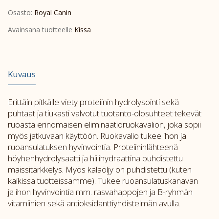
Derma
Osasto:
Royal Canin
Anallergenic
4kg
Avainsana tuotteelle
Kissa
määrä
Kuvaus
Erittäin pitkälle viety proteiinin hydrolysointi sekä
puhtaat ja tiukasti valvotut tuotanto-olosuhteet tekevät
ruoasta erinomaisen eliminaatioruokavalion, joka sopii
myös jatkuvaan käyttöön. Ruokavalio tukee ihon ja
ruoansulatuksen hyvinvointia. Proteiininlähteenä
höyhenhydrolysaatti ja hiilihydraattina puhdistettu
maissitärkkelys. Myös kalaöljy on puhdistettu (kuten
kaikissa tuotteissamme). Tukee ruoansulatuskanavan
ja ihon hyvinvointia mm. rasvahappojen ja B-ryhmän
vitamiinien sekä antioksidanttiyhdistelmän avulla.