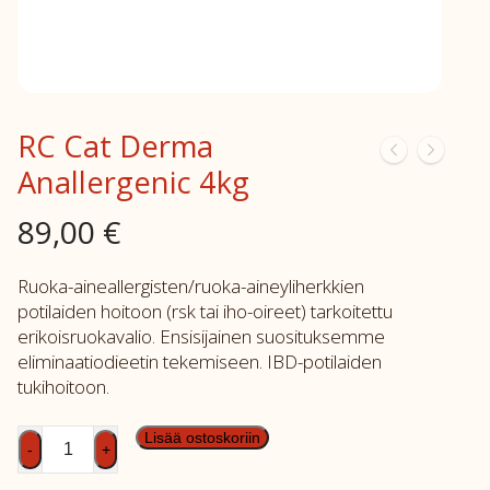
RC Cat Derma
Anallergenic 4kg
89,00
€
Ruoka-aineallergisten/ruoka-aineyliherkkien
potilaiden hoitoon (rsk tai iho-oireet) tarkoitettu
erikoisruokavalio. Ensisijainen suosituksemme
eliminaatiodieetin tekemiseen. IBD-potilaiden
tukihoitoon.
RC
Lisää ostoskoriin
-
+
Cat